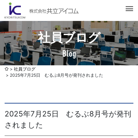
会社案内
会社概要
選ばれる理由
社長挨拶
社員ブログ
企業理念
サービス紹介
沿革
Blog
Web制作・ホームページ制作
認証取得
制作実績
システム開発
社員ブログ
SDGsへの取り組みについて
2025年7月25日 むるぶ8月号が発刊されました
デザイン作成・印刷サービス
アクセスマップ
お客様の声
企画・販売促進
発送代行・全国流通（ロジスティクス）
社員ブログ
2025年7月25日 むるぶ8月号が発刊
デジタルコンテンツ制作・撮影・その他
されました
採用情報