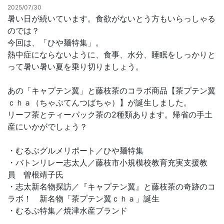
2025/07/30
暑い日が続いています。食欲がないとう方もいらっしゃる
お問合せ
のでは？
今回は、「ひや麺特集」。
熱中症にならないように、食事、水分、睡眠をしっかりと
って暑い暑い夏を乗り切りましょう。
あの「キャプテン翼」と藤枝茶のコラボ商品【茶プテン翼
ｃｈａ（ちゃぷてんつばちゃ）】が誕生しました。
リーフ茶とティーパック茶の2種類あります。帰省の手土
産にいかがでしょう？
・むるぶグルメリポート／ひや麺特集
・バトンリレー志太人／藤枝市小規模校教育充実支援教
員 曽根靖子氏
・志太新名物探訪／『キャプテン翼』と藤枝茶の奇跡のコ
ラボ！ 新名物「茶プテン翼ｃｈａ」誕生
・むるぶ特集／焼津水産ブランド