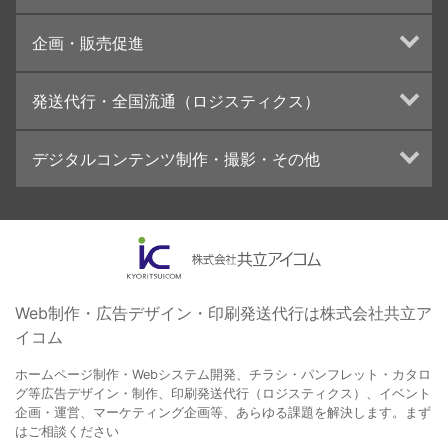
UI・UXデザイン設計
チラシ/フライヤーデザインの制作・印刷
企画・販売促進
カタログデザインの制作・印刷
冊子/パンフレットのデザイン制作・印刷
トータルプロモーション
発送代行・全国流通（ロジスティクス）
学校・会社案内パンフレット制作・印刷
ブランディング戦略
高精細印刷（スブリマ印刷）
イベント運営
在庫管理システム(azkaru)
デジタルコンテンツ制作・撮影・その他
社内報
コンテンツ制作
名刺
周年事業
動画制作・映像撮影（ドローン撮影）
一般印刷 （オンデマンド・オフセット）
採用プロモーション
イラスト・キャラクター制作
ユニバーサル・コミュニケーション・デザイン
ロゴデザイン・CI設計
写真撮影
コピー・ライティング
Web制作・広告デザイン・印刷発送代行は株式会社共立ア
イコム
電子ブック制作
自社メディア
ホームページ制作・Webシステム開発、チラシ・パンフレット・カタロ
グ等広告デザイン・制作、印刷発送代行（ロジスティクス）、イベント
企画・運営、マーケティング企画等、あらゆる課題を解決します。まず
はご相談ください