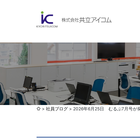
会社案内
ABOUBT US
Web制作・ホームページ制作
WEB
ホームページ制作・運営
ランディングページ制作
Web分析・改善・コンサルティング
会社概要
インターネット広告代行
社員ブログ
2026年6月25日 むるぶ7月号
UI・UXデザイン設計
認証取得