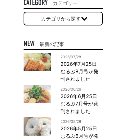
一般印刷 （オンデマンド・オフセット）
CATEGORY
カテゴリー
ユニバーサル・コミュニケーション・デザイン
カテゴリから探す
デジタルコンテンツ制作・撮影
OTHERS
NEW
最新の記事
動画制作・映像撮影（ドローン撮影）
2026/07/28
イラスト・キャラクター制作
2026年7月25日
て
一般事業主行動計画
ロゴデザイン・CI設計
むるぶ8月号が発
写真撮影
刊されました
コピー・ライティング
2026/06/26
電子ブック制作
2026年6月25日
むるぶ7月号が発
自社メディア
刊されました
2026/05/26
2026年5月25日
むるぶ6月号が発