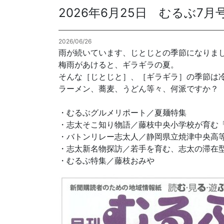
2026年6月25日 むるぶ7
各種方針
2026/06/26
POLICY
企画・販売促進
雨が続いています、じとじとの季節になりま
PLANNING
梅雨があけると、ギラギラの夏。
そんな［じとじと］、［ギラギラ］の季節は
トータルプロモーション
ラーメン、蕎麦、うどん等々、何派ですか？
ブランディング戦略
情報セキュリティ基本方針
個
・むるぶグルメリポート／夏麺特集
イベント運営
・志太そこ知り物語／藤枝中央小学校が育む
コンテンツ制作
・バトンリレー志太人／静岡県立焼津中央高
周年事業
・志太新名物探訪／若手を育む、志太の滞在
採用プロモーション
・むるぶ特集／藤枝おみや
中核的労働要求事項に関する方針声明
SEC