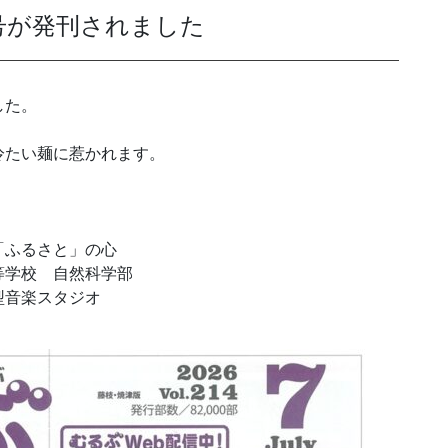
月号が発刊されました
発送代行・全国流通
した。
SHIPPING / DISTRIBUTION
冷たい麺に惹かれます。
在庫管理システム(azkaru)
人情報・特定個人情報保護方針
個人情報の取扱いについ
「ふるさと」の心
等学校 自然科学部
型音楽スタジオ
URITY ACTIONの「二つ星」宣言