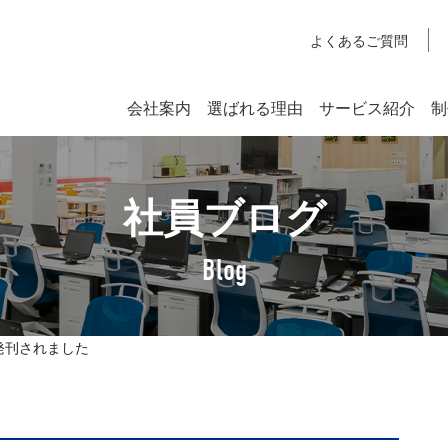
よくあるご質問
会社案内
選ばれる理由
サービス紹介
制
システム開発
社員ブログ
SYSTEM DEVELOPMENT
Webシステム開発
Blog
社長挨拶
企業理念
が発刊されました
アクセスマップ
SDGsへの取り組みについて