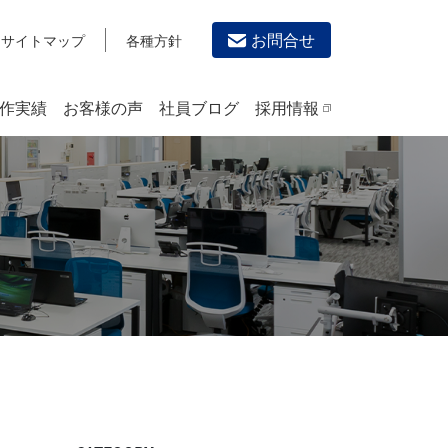
お問合せ
サイトマップ
各種方針
作実績
お客様の声
社員ブログ
採用情報
デザイン作成・印刷サービス
PRINTING
チラシ/フライヤーデザインの制作・印刷
カタログデザインの制作・印刷
冊子/パンフレットのデザイン制作・印刷
沿革
学校・会社案内パンフレット制作・印刷
高精細印刷（スブリマ印刷）
社内報
名刺