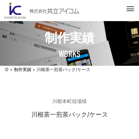
会社案内
会社概要
選ばれる理由
社長挨拶
制作実績
企業理念
サービス紹介
沿革
WORKS
Web制作・ホームページ制作
認証取得
制作実績
システム開発
制作実績
川根茶一煎茶パック/ケース
SDGsへの取り組みについて
デザイン作成・印刷サービス
アクセスマップ
お客様の声
企画・販売促進
川根本町役場様
発送代行・全国流通（ロジスティクス）
社員ブログ
デジタルコンテンツ制作・撮影・その他
川根茶一煎茶パック/ケース
採用情報