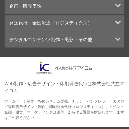
チラシ/フライヤーデザインの制作・印刷
企画・販売促進
カタログデザインの制作・印刷
冊子/パンフレットのデザイン制作・印刷
トータルプロモーション
発送代行・全国流通（ロジスティクス）
学校・会社案内パンフレット制作・印刷
ブランディング戦略
高精細印刷（スブリマ印刷）
イベント運営
在庫管理システム(azkaru)
デジタルコンテンツ制作・撮影・その他
社内報
コンテンツ制作
名刺
周年事業
動画制作・映像撮影（ドローン撮影）
一般印刷 （オンデマンド・オフセット）
採用プロモーション
イラスト・キャラクター制作
ユニバーサル・コミュニケーション・デザイン
ロゴデザイン・CI設計
写真撮影
コピー・ライティング
Web制作・広告デザイン・印刷発送代行は株式会社共立ア
イコム
電子ブック制作
自社メディア
ホームページ制作・Webシステム開発、チラシ・パンフレット・カタロ
グ等広告デザイン・制作、印刷発送代行（ロジスティクス）、イベント
企画・運営、マーケティング企画等、あらゆる課題を解決します。まず
はご相談ください