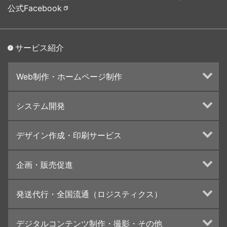
公式Facebook
サービス紹介
Web制作・ホームページ制作
ホームページ制作・運営
システム開発
ランディングページ制作
Web分析・改善・コンサルティング
Webシステム開発
デザイン作成・印刷サービス
インターネット広告代行
UI・UXデザイン設計
チラシ/フライヤーデザインの制作・印刷
企画・販売促進
カタログデザインの制作・印刷
冊子/パンフレットのデザイン制作・印刷
トータルプロモーション
発送代行・全国流通（ロジスティクス）
学校・会社案内パンフレット制作・印刷
ブランディング戦略
高精細印刷（スブリマ印刷）
イベント運営
在庫管理システム(azkaru)
デジタルコンテンツ制作・撮影・その他
社内報
コンテンツ制作