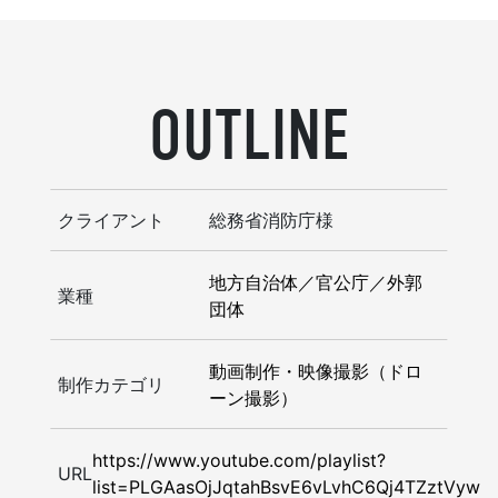
OUTLINE
クライアント
総務省消防庁様
地方自治体／官公庁／外郭
業種
団体
動画制作・映像撮影（ドロ
制作カテゴリ
ーン撮影）
https://www.youtube.com/playlist?
URL
list=PLGAasOjJqtahBsvE6vLvhC6Qj4TZztVyw