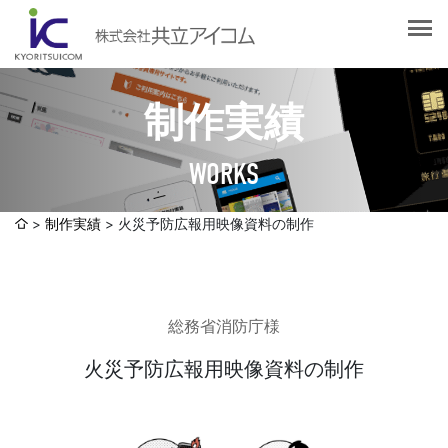
会社案内
会社概要
選ばれる理由
社長挨拶
制作実績
企業理念
サービス紹介
沿革
WORKS
Web制作・ホームページ制作
認証取得
制作実績
システム開発
制作実績
火災予防広報用映像資料の制作
SDGsへの取り組みについて
デザイン作成・印刷サービス
アクセスマップ
お客様の声
企画・販売促進
総務省消防庁様
発送代行・全国流通（ロジスティクス）
社員ブログ
デジタルコンテンツ制作・撮影・その他
火災予防広報用映像資料の制作
採用情報