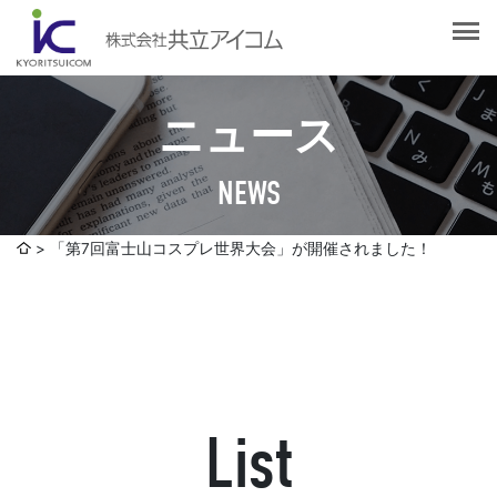
会社案内
会社概要
選ばれる理由
社長挨拶
ニュース
企業理念
サービス紹介
沿革
NEWS
Web制作・ホームページ制作
認証取得
制作実績
システム開発
「第7回富士山コスプレ世界大会」が開催されました！
SDGsへの取り組みについて
デザイン作成・印刷サービス
アクセスマップ
お客様の声
企画・販売促進
発送代行・全国流通（ロジスティクス）
社員ブログ
デジタルコンテンツ制作・撮影・その他
List
採用情報