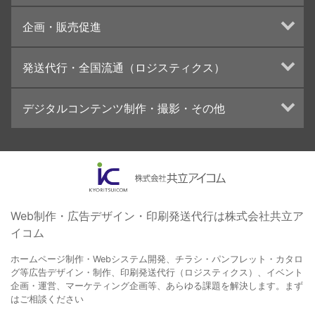
UI・UXデザイン設計
チラシ/フライヤーデザインの制作・印刷
企画・販売促進
カタログデザインの制作・印刷
冊子/パンフレットのデザイン制作・印刷
トータルプロモーション
発送代行・全国流通（ロジスティクス）
学校・会社案内パンフレット制作・印刷
ブランディング戦略
高精細印刷（スブリマ印刷）
イベント運営
在庫管理システム(azkaru)
デジタルコンテンツ制作・撮影・その他
社内報
コンテンツ制作
名刺
周年事業
動画制作・映像撮影（ドローン撮影）
一般印刷 （オンデマンド・オフセット）
採用プロモーション
イラスト・キャラクター制作
ユニバーサル・コミュニケーション・デザイン
ロゴデザイン・CI設計
写真撮影
コピー・ライティング
Web制作・広告デザイン・印刷発送代行は株式会社共立ア
イコム
電子ブック制作
自社メディア
ホームページ制作・Webシステム開発、チラシ・パンフレット・カタロ
グ等広告デザイン・制作、印刷発送代行（ロジスティクス）、イベント
企画・運営、マーケティング企画等、あらゆる課題を解決します。まず
はご相談ください