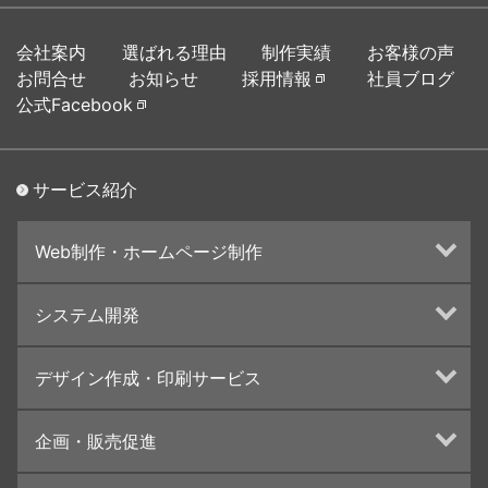
会社案内
選ばれる理由
制作実績
お客様の声
お問合せ
お知らせ
採用情報
社員ブログ
公式Facebook
サービス紹介
Web制作・ホームページ制作
ホームページ制作・運営
システム開発
ランディングページ制作
Web分析・改善・コンサルティング
Webシステム開発
デザイン作成・印刷サービス
インターネット広告代行
UI・UXデザイン設計
チラシ/フライヤーデザインの制作・印刷
企画・販売促進
カタログデザインの制作・印刷
冊子/パンフレットのデザイン制作・印刷
トータルプロモーション