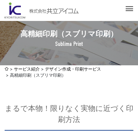
会社案内
会社概要
選ばれる理由
社長挨拶
高精細印刷（スブリマ印刷）
企業理念
Sublima Print
サービス紹介
沿革
Web制作・ホームページ制作
認証取得
制作実績
システム開発
サービス紹介
デザイン作成・印刷サービス
SDGsへの取り組みについて
高精細印刷（スブリマ印刷）
デザイン作成・印刷サービス
アクセスマップ
お客様の声
企画・販売促進
発送代行・全国流通（ロジスティクス）
まるで本物！限りなく実物に近づく印
社員ブログ
デジタルコンテンツ制作・撮影・その他
刷方法
採用情報