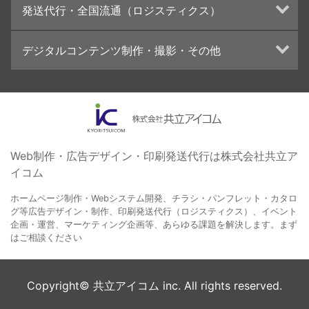
発送代行・全国流通（ロジスティクス）
学校・会社案内パンフレット制作・印刷
ブランディング戦略
高精細印刷（スブリマ印刷）
イベント運営
在庫管理システム(azkaru)
デジタルコンテンツ制作・撮影・その他
社内報
コンテンツ制作
名刺
周年事業
動画制作・映像撮影（ドローン撮影）
一般印刷 （オンデマンド・オフセット）
採用プロモーション
イラスト・キャラクター制作
ユニバーサル・コミュニケーション・デザイン
ロゴデザイン・CI設計
写真撮影
コピー・ライティング
Web制作・広告デザイン・印刷発送代行は株式会社共立ア
イコム
電子ブック制作
自社メディア
ホームページ制作・Webシステム開発、チラシ・パンフレット・カタロ
グ等広告デザイン・制作、印刷発送代行（ロジスティクス）、イベント
企画・運営、マーケティング企画等、あらゆる課題を解決します。まず
はご相談ください
Copyright© 共立アイコム inc. All rights reserved.