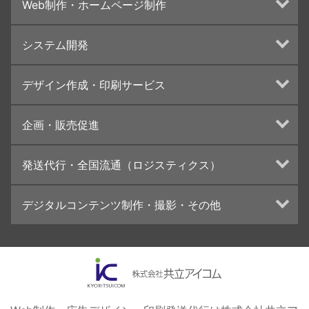
Web制作・ホームページ制作
ホームページ制作・運営
システム開発
ランディングページ制作
Web分析・改善・コンサルティング
Webシステム開発
デザイン作成・印刷サービス
インターネット広告代行
UI・UXデザイン設計
チラシ/フライヤーデザインの制作・印刷
企画・販売促進
カタログデザインの制作・印刷
冊子/パンフレットのデザイン制作・印刷
トータルプロモーション
発送代行・全国流通（ロジスティクス）
学校・会社案内パンフレット制作・印刷
ブランディング戦略
高精細印刷（スブリマ印刷）
イベント運営
在庫管理システム(azkaru)
デジタルコンテンツ制作・撮影・その他
社内報
コンテンツ制作
名刺
周年事業
動画制作・映像撮影（ドローン撮影）
一般印刷 （オンデマンド・オフセット）
採用プロモーション
イラスト・キャラクター制作
ユニバーサル・コミュニケーション・デザイン
ロゴデザイン・CI設計
写真撮影
コピー・ライティング