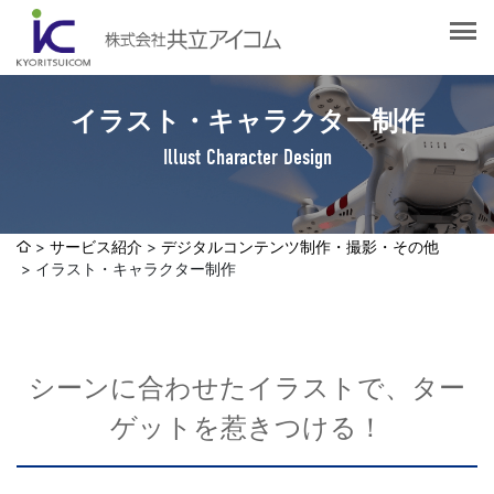
会社案内
会社概要
選ばれる理由
社長挨拶
イラスト・キャラクター制作
企業理念
Illust Character Design
サービス紹介
沿革
Web制作・ホームページ制作
認証取得
制作実績
システム開発
サービス紹介
デジタルコンテンツ制作・撮影・その他
SDGsへの取り組みについて
イラスト・キャラクター制作
デザイン作成・印刷サービス
アクセスマップ
お客様の声
企画・販売促進
発送代行・全国流通（ロジスティクス）
シーンに合わせたイラストで、ター
社員ブログ
デジタルコンテンツ制作・撮影・その他
ゲットを惹きつける！
採用情報