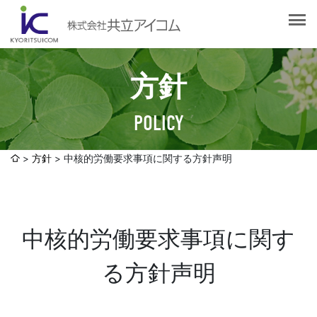
会社案内
会社概要
選ばれる理由
社長挨拶
方針
企業理念
サービス紹介
沿革
POLICY
Web制作・ホームページ制作
認証取得
制作実績
システム開発
方針
中核的労働要求事項に関する方針声明
SDGsへの取り組みについて
デザイン作成・印刷サービス
アクセスマップ
お客様の声
企画・販売促進
中核的労働要求事項に関す
発送代行・全国流通（ロジスティクス）
社員ブログ
デジタルコンテンツ制作・撮影・その他
る方針声明
採用情報