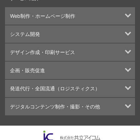
Web制作・ホームページ制作
ホームページ制作・運営
システム開発
ランディングページ制作
Web分析・改善・コンサルティング
Webシステム開発
デザイン作成・印刷サービス
インターネット広告代行
UI・UXデザイン設計
チラシ/フライヤーデザインの制作・印刷
企画・販売促進
カタログデザインの制作・印刷
冊子/パンフレットのデザイン制作・印刷
トータルプロモーション
発送代行・全国流通（ロジスティクス）
学校・会社案内パンフレット制作・印刷
ブランディング戦略
高精細印刷（スブリマ印刷）
イベント運営
在庫管理システム(azkaru)
デジタルコンテンツ制作・撮影・その他
社内報
コンテンツ制作
名刺
周年事業
動画制作・映像撮影（ドローン撮影）
一般印刷 （オンデマンド・オフセット）
採用プロモーション
イラスト・キャラクター制作
ユニバーサル・コミュニケーション・デザイン
ロゴデザイン・CI設計