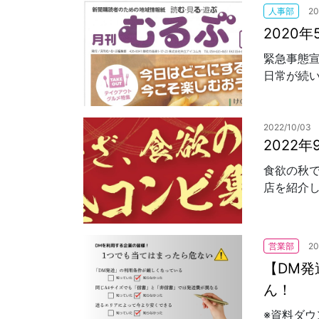
人事部
20
2020
緊急事態
日常が続い
2022/10/03
2022
食欲の秋
店を紹介し
営業部
20
【DM
ん！
※資料ダウ