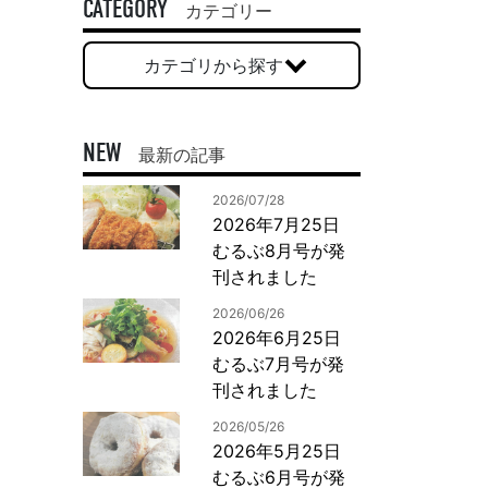
一般印刷 （オンデマンド・オフセット）
CATEGORY
カテゴリー
ユニバーサル・コミュニケーション・デザイン
カテゴリから探す
デジタルコンテンツ制作・撮影
OTHERS
NEW
最新の記事
動画制作・映像撮影（ドローン撮影）
2026/07/28
イラスト・キャラクター制作
2026年7月25日
て
一般事業主行動計画
ロゴデザイン・CI設計
むるぶ8月号が発
写真撮影
刊されました
コピー・ライティング
2026/06/26
電子ブック制作
2026年6月25日
むるぶ7月号が発
自社メディア
刊されました
2026/05/26
2026年5月25日
むるぶ6月号が発