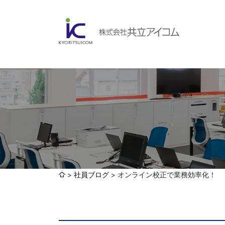
会社案内
ABOUBT US
Web制作・ホームページ制作
WEB
ホームページ制作・運営
ランディングページ制作
Web分析・改善・コンサルティング
会社概要
インターネット広告代行
社員ブログ
オンライン校正で業務効率化！
UI・UXデザイン設計
認証取得