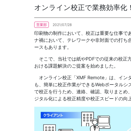
オンライン校正で業務効率化
各種方針
営業部
2021/07/28
POLICY
企画・販売促進
印刷物の制作において、校正は重要な仕事で
PLANNING
ナ禍において、テレワークや非対面での打ち
ースもあります。
トータルプロモーション
ブランディング戦略
そこで、当社では紙やPDFでの従来の校正
情報セキュリティ基本方針
個
おける課題解決のご提案を始めました。
イベント運営
コンテンツ制作
オンライン校正「XMF Remote」は、イ
周年事業
も、簡単に校正作業ができるWebポータルシ
採用プロモーション
で校正を行うため、連絡、確認、取りまとめ
ジタル化による校正精度や校正スピードの向
中核的労働要求事項に関する方針声明
SEC