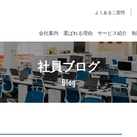
よくあるご質問
会社案内
選ばれる理由
サービス紹介
制
システム開発
社員ブログ
SYSTEM DEVELOPMENT
Webシステム開発
Blog
社長挨拶
企業理念
アクセスマップ
SDGsへの取り組みについて