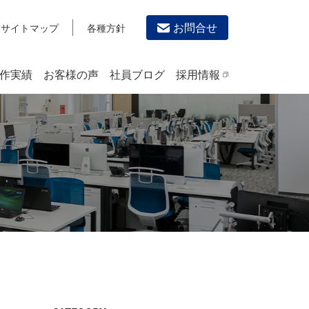
お問合せ
サイトマップ
各種方針
作実績
お客様の声
社員ブログ
採用情報
デザイン作成・印刷サービス
PRINTING
チラシ/フライヤーデザインの制作・印刷
カタログデザインの制作・印刷
冊子/パンフレットのデザイン制作・印刷
沿革
学校・会社案内パンフレット制作・印刷
高精細印刷（スブリマ印刷）
社内報
名刺