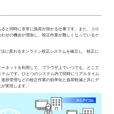
！
発送代行・全国流通
あると同時に非常に負荷が掛かる仕事です。また、コロ
SHIPPING / DISTRIBUTION
合わせの機会が増加し、校正作業が難しくなっているケ
在庫管理システム(azkaru)
方法に変わるオンライン校正システムを確立し、校正に
人情報・特定個人情報保護方針
個人情報の取扱いについ
ンターネットを利用して、ブラウザ上でいつでも、どこで
ステムです。ひとつのシステム内で同時にリアルタイム
、進捗管理などの校正作業の効率化と負荷軽減と共にデ
上が実現します。
URITY ACTIONの「二つ星」宣言