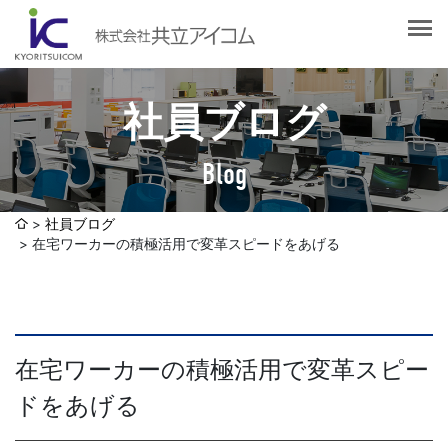
会社案内
会社概要
選ばれる理由
社長挨拶
社員ブログ
企業理念
サービス紹介
沿革
Blog
Web制作・ホームページ制作
認証取得
制作実績
システム開発
社員ブログ
SDGsへの取り組みについて
在宅ワーカーの積極活用で変革スピードをあげる
デザイン作成・印刷サービス
アクセスマップ
お客様の声
企画・販売促進
発送代行・全国流通（ロジスティクス）
社員ブログ
在宅ワーカーの積極活用で変革スピー
デジタルコンテンツ制作・撮影・その他
ドをあげる
採用情報