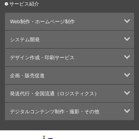
サービス紹介
Web制作・ホームページ制作
ホームページ制作・運営
システム開発
ランディングページ制作
Web分析・改善・コンサルティング
Webシステム開発
デザイン作成・印刷サービス
インターネット広告代行
UI・UXデザイン設計
チラシ/フライヤーデザインの制作・印刷
企画・販売促進
カタログデザインの制作・印刷
冊子/パンフレットのデザイン制作・印刷
トータルプロモーション
発送代行・全国流通（ロジスティクス）
学校・会社案内パンフレット制作・印刷
ブランディング戦略
高精細印刷（スブリマ印刷）
イベント運営
在庫管理システム(azkaru)
デジタルコンテンツ制作・撮影・その他
社内報
コンテンツ制作
名刺
周年事業
動画制作・映像撮影（ドローン撮影）
一般印刷 （オンデマンド・オフセット）
採用プロモーション
イラスト・キャラクター制作
ユニバーサル・コミュニケーション・デザイン