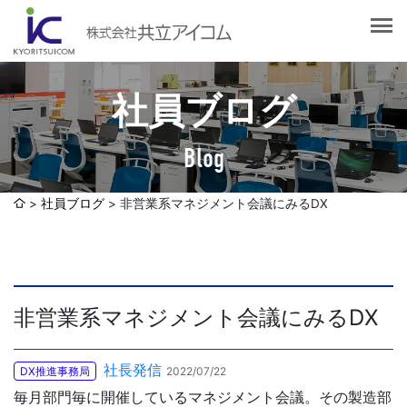
会社案内
会社概要
選ばれる理由
社長挨拶
社員ブログ
企業理念
サービス紹介
沿革
Blog
Web制作・ホームページ制作
認証取得
制作実績
システム開発
社員ブログ
非営業系マネジメント会議にみるDX
SDGsへの取り組みについて
デザイン作成・印刷サービス
アクセスマップ
お客様の声
企画・販売促進
発送代行・全国流通（ロジスティクス）
非営業系マネジメント会議にみるDX
社員ブログ
デジタルコンテンツ制作・撮影・その他
社長発信
DX推進事務局
2022/07/22
採用情報
毎月部門毎に開催しているマネジメント会議。その製造部