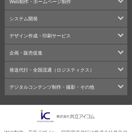
Web制作・ホームページ制作
ホームページ制作・運営
システム開発
ランディングページ制作
Web分析・改善・コンサルティング
Webシステム開発
デザイン作成・印刷サービス
インターネット広告代行
UI・UXデザイン設計
チラシ/フライヤーデザインの制作・印刷
企画・販売促進
カタログデザインの制作・印刷
冊子/パンフレットのデザイン制作・印刷
トータルプロモーション
発送代行・全国流通（ロジスティクス）
学校・会社案内パンフレット制作・印刷
ブランディング戦略
高精細印刷（スブリマ印刷）
イベント運営
在庫管理システム(azkaru)
デジタルコンテンツ制作・撮影・その他
社内報
コンテンツ制作
名刺
周年事業
動画制作・映像撮影（ドローン撮影）
一般印刷 （オンデマンド・オフセット）
採用プロモーション
イラスト・キャラクター制作
ユニバーサル・コミュニケーション・デザイン
ロゴデザイン・CI設計
写真撮影
コピー・ライティング