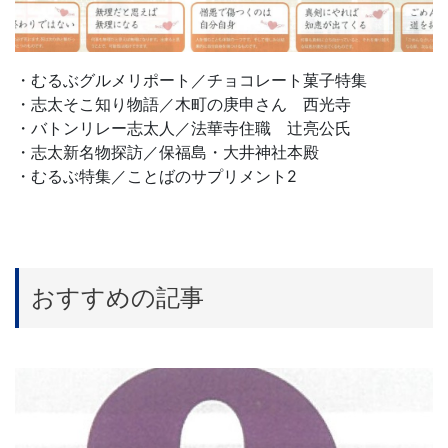
・むるぶグルメリポート／チョコレート菓子特集
・志太そこ知り物語／木町の庚申さん 西光寺
・バトンリレー志太人／法華寺住職 辻亮公氏
・志太新名物探訪／保福島・大井神社本殿
・むるぶ特集／ことばのサプリメント2
おすすめの記事