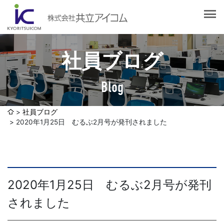
会社案内
会社概要
選ばれる理由
社長挨拶
社員ブログ
企業理念
サービス紹介
沿革
Blog
Web制作・ホームページ制作
認証取得
制作実績
システム開発
社員ブログ
SDGsへの取り組みについて
2020年1月25日 むるぶ2月号が発刊されました
デザイン作成・印刷サービス
アクセスマップ
お客様の声
企画・販売促進
発送代行・全国流通（ロジスティクス）
社員ブログ
2020年1月25日 むるぶ2月号が発刊
デジタルコンテンツ制作・撮影・その他
されました
採用情報