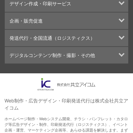
デザイン作成・印刷サービス
インターネット広告代行
UI・UXデザイン設計
チラシ/フライヤーデザインの制作・印刷
企画・販売促進
カタログデザインの制作・印刷
冊子/パンフレットのデザイン制作・印刷
トータルプロモーション
発送代行・全国流通（ロジスティクス）
学校・会社案内パンフレット制作・印刷
ブランディング戦略
高精細印刷（スブリマ印刷）
イベント運営
在庫管理システム(azkaru)
デジタルコンテンツ制作・撮影・その他
社内報
コンテンツ制作
名刺
周年事業
動画制作・映像撮影（ドローン撮影）
一般印刷 （オンデマンド・オフセット）
採用プロモーション
イラスト・キャラクター制作
ユニバーサル・コミュニケーション・デザイン
ロゴデザイン・CI設計
写真撮影
コピー・ライティング
Web制作・広告デザイン・印刷発送代行は株式会社共立ア
イコム
電子ブック制作
自社メディア
ホームページ制作・Webシステム開発、チラシ・パンフレット・カタロ
グ等広告デザイン・制作、印刷発送代行（ロジスティクス）、イベント
企画・運営、マーケティング企画等、あらゆる課題を解決します。まず