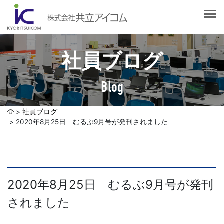
会社案内
会社概要
選ばれる理由
社長挨拶
社員ブログ
企業理念
サービス紹介
沿革
Blog
Web制作・ホームページ制作
認証取得
制作実績
システム開発
社員ブログ
SDGsへの取り組みについて
2020年8月25日 むるぶ9月号が発刊されました
デザイン作成・印刷サービス
アクセスマップ
お客様の声
企画・販売促進
発送代行・全国流通（ロジスティクス）
社員ブログ
2020年8月25日 むるぶ9月号が発刊
デジタルコンテンツ制作・撮影・その他
されました
採用情報