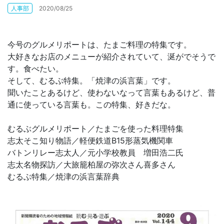
人事部
2020/08/25
お問合せ
今号のグルメリポートは、たまご料理の特集です。
大好きなお店のメニューが紹介されていて、涎がでそうで
す。食べたい。
そして、むるぶ特集。「焼津の浜言葉」です。
聞いたことあるけど、使わないなって言葉もあるけど、普
通に使っている言葉も。この特集、好きだな。
むるぶグルメリポート／たまごを使った料理特集
志太そこ知り物語／軽便鉄道B15形蒸気機関車
バトンリレー志太人／元小学校教員 増田浩二氏
志太名物探訪／大旅籠柏屋の弥次さん喜多さん
むるぶ特集／焼津の浜言葉辞典