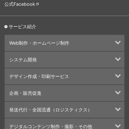
公式Facebook
サービス紹介
Web制作・ホームページ制作
ホームページ制作・運営
システム開発
ランディングページ制作
Web分析・改善・コンサルティング
Webシステム開発
デザイン作成・印刷サービス
インターネット広告代行
UI・UXデザイン設計
チラシ/フライヤーデザインの制作・印刷
企画・販売促進
カタログデザインの制作・印刷
冊子/パンフレットのデザイン制作・印刷
トータルプロモーション
発送代行・全国流通（ロジスティクス）
学校・会社案内パンフレット制作・印刷
ブランディング戦略
高精細印刷（スブリマ印刷）
イベント運営
在庫管理システム(azkaru)
デジタルコンテンツ制作・撮影・その他
社内報
コンテンツ制作