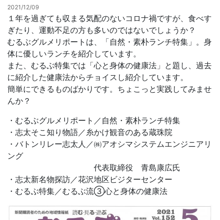
2021/12/09
１年を過ぎても収まる気配のないコロナ禍ですが、食べす
お問合せ
ぎたり、運動不足の方も多いのではないでしょうか？
むるぶグルメリポートは、「自然・素朴ランチ特集」。身
体に優しいランチを紹介しています。
また、むるぶ特集では「心と身体の健康法」と題し、過去
に紹介した健康法からチョイスし紹介しています。
簡単にできるものばかりです。ちょこっと実践してみませ
んか？
・むるぶグルメリポート／自然・素朴ランチ特集
・志太そこ知り物語／糸かけ観音のある蔵珠院
・バトンリレー志太人／㈱アオシマシステムエンジニアリ
ング
代表取締役 青島康広氏
・志太新名物探訪／花沢地区ビジターセンター
・むるぶ特集／むるぶ流③心と身体の健康法