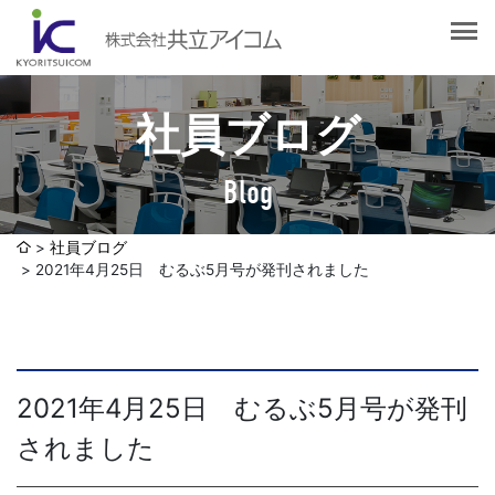
会社案内
会社概要
選ばれる理由
社長挨拶
社員ブログ
企業理念
サービス紹介
沿革
Blog
Web制作・ホームページ制作
認証取得
制作実績
システム開発
社員ブログ
SDGsへの取り組みについて
2021年4月25日 むるぶ5月号が発刊されました
デザイン作成・印刷サービス
アクセスマップ
お客様の声
企画・販売促進
発送代行・全国流通（ロジスティクス）
社員ブログ
2021年4月25日 むるぶ5月号が発刊
デジタルコンテンツ制作・撮影・その他
されました
採用情報