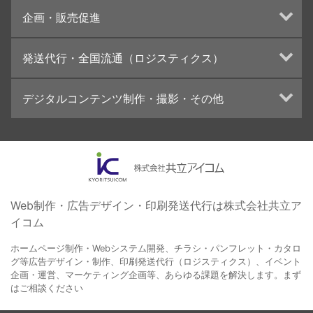
UI・UXデザイン設計
チラシ/フライヤーデザインの制作・印刷
企画・販売促進
カタログデザインの制作・印刷
冊子/パンフレットのデザイン制作・印刷
トータルプロモーション
発送代行・全国流通（ロジスティクス）
学校・会社案内パンフレット制作・印刷
ブランディング戦略
高精細印刷（スブリマ印刷）
イベント運営
在庫管理システム(azkaru)
デジタルコンテンツ制作・撮影・その他
社内報
コンテンツ制作
名刺
周年事業
動画制作・映像撮影（ドローン撮影）
一般印刷 （オンデマンド・オフセット）
採用プロモーション
イラスト・キャラクター制作
ユニバーサル・コミュニケーション・デザイン
ロゴデザイン・CI設計
写真撮影
コピー・ライティング
Web制作・広告デザイン・印刷発送代行は株式会社共立ア
イコム
電子ブック制作
自社メディア
ホームページ制作・Webシステム開発、チラシ・パンフレット・カタロ
グ等広告デザイン・制作、印刷発送代行（ロジスティクス）、イベント
企画・運営、マーケティング企画等、あらゆる課題を解決します。まず
はご相談ください