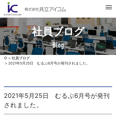
会社案内
会社概要
選ばれる理由
社長挨拶
社員ブログ
企業理念
サービス紹介
沿革
Blog
Web制作・ホームページ制作
認証取得
制作実績
システム開発
社員ブログ
SDGsへの取り組みについて
2021年5月25日 むるぶ6月号が発刊されました。
デザイン作成・印刷サービス
アクセスマップ
お客様の声
企画・販売促進
発送代行・全国流通（ロジスティクス）
社員ブログ
2021年5月25日 むるぶ6月号が発刊
デジタルコンテンツ制作・撮影・その他
されました。
採用情報