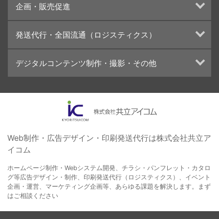
企画・販売促進
カタログデザインの制作・印刷
冊子/パンフレットのデザイン制作・印刷
トータルプロモーション
発送代行・全国流通（ロジスティクス）
学校・会社案内パンフレット制作・印刷
ブランディング戦略
高精細印刷（スブリマ印刷）
イベント運営
在庫管理システム(azkaru)
デジタルコンテンツ制作・撮影・その他
社内報
コンテンツ制作
名刺
周年事業
動画制作・映像撮影（ドローン撮影）
一般印刷 （オンデマンド・オフセット）
採用プロモーション
イラスト・キャラクター制作
ユニバーサル・コミュニケーション・デザイン
ロゴデザイン・CI設計
写真撮影
コピー・ライティング
Web制作・広告デザイン・印刷発送代行は株式会社共立ア
イコム
電子ブック制作
自社メディア
ホームページ制作・Webシステム開発、チラシ・パンフレット・カタロ
グ等広告デザイン・制作、印刷発送代行（ロジスティクス）、イベント
企画・運営、マーケティング企画等、あらゆる課題を解決します。まず
はご相談ください