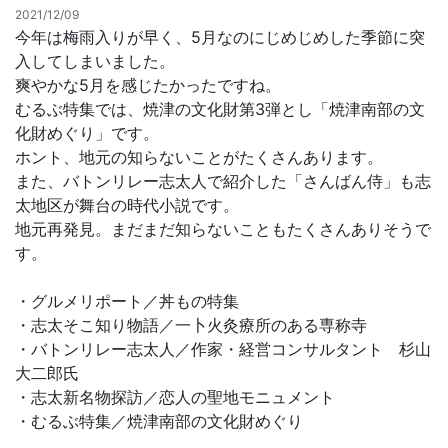
2021/12/09
今年は梅雨入りが早く、5月なのにじめじめした季節に突
お問合せ
入してしまいました。
爽やかな5月を感じたかったですね。
むるぶ特集では、焼津の文化財第3弾とし「焼津南部の文
化財めぐり」です。
ホント、地元の知らないことがたくさんあります。
また、バトンリレー志太人で紹介した「さんばん侍」も志
太地区が舞台の時代小説です。
地元再発見。まだまだ知らないこともたくさんありそうで
す。
・グルメリポート／丼もの特集
・志太そこ知り物語／一卜火灸療所のある専称寺
・バトンリレー志太人／作家・経営コンサルタント 杉山
大二郎氏
・志太新名物探訪／恋人の聖地モニュメント
・むるぶ特集／焼津南部の文化財めぐり