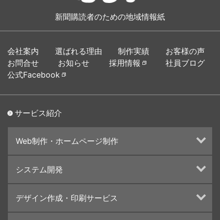
新聞購読者のための地域情報紙
会社案内
選ばれる理由
制作実績
お客様の声
お問合せ
お知らせ
採用情報
社員ブログ
公式Facebook
サービス紹介
Web制作・ホームページ制作
ホームページ制作・運営
システム開発
ランディングページ制作
Web分析・改善・コンサルティング
Webシステム開発
デザイン作成・印刷サービス
インターネット広告代行
UI・UXデザイン設計
チラシ/フライヤーデザインの制作・印刷