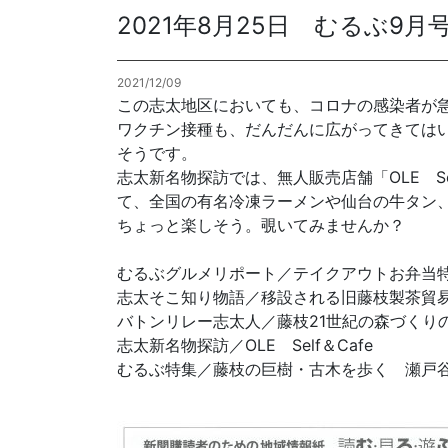
2021年8月25日 むるぶ9
各種方針
2021/12/09
POLICY
企画・販売促進
この志太地区においても、コロナの感染者が
PLANNING
ワクチン接種も、だんだんに広がってきては
そうです。
トータルプロモーション
志太新名物探訪では、無人販売店舗「OLE Se
ブランディング戦略
て、全国の有名冷凍ラーメンや仙台の牛タン
情報セキュリティ基本方針
個
ちょっと楽しそう。覗いてみませんか？
イベント運営
コンテンツ制作
むるぶグルメリポート／テイクアウトお弁当
周年事業
志太そこ知り物語／移設される旧藤枝製茶貿
採用プロモーション
バトンリレー志太人／藤枝21世紀の森づくり
志太新名物探訪／OLE Self＆Cafe
中核的労働要求事項に関する方針声明
SEC
むるぶ特集／藤枝の巨樹・古木を歩く 瀬戸