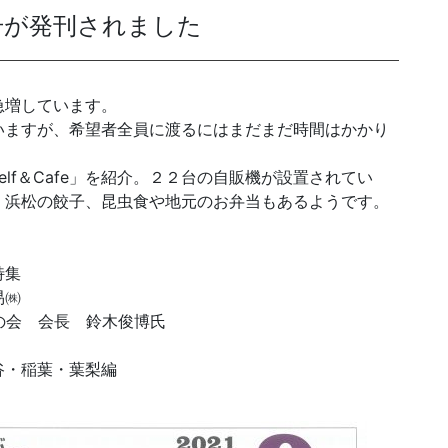
月号が発刊されました
発送代行・全国流通
急増しています。
SHIPPING / DISTRIBUTION
いますが、希望者全員に渡るにはまだまだ時間はかかり
在庫管理システム(azkaru)
lf＆Cafe」を紹介。２２台の自販機が設置されてい
、浜松の餃子、昆虫食や地元のお弁当もあるようです。
人情報・特定個人情報保護方針
個人情報の取扱いについ
特集
易㈱
の会 会長 鈴木俊博氏
URITY ACTIONの「二つ星」宣言
谷・稲葉・葉梨編