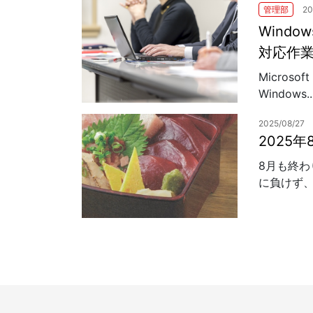
管理部
20
Windo
対応作
Microso
Windows..
2025/08/27
2025
8月も終
に負けず、