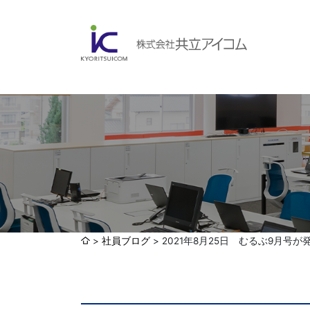
会社案内
ABOUBT US
Web制作・ホームページ制作
WEB
ホームページ制作・運営
ランディングページ制作
Web分析・改善・コンサルティング
会社概要
インターネット広告代行
社員ブログ
2021年8月25日 むるぶ9月号
UI・UXデザイン設計
認証取得