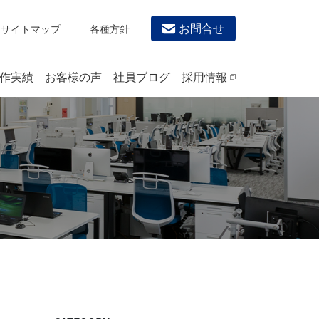
お問合せ
サイトマップ
各種方針
作実績
お客様の声
社員ブログ
採用情報
デザイン作成・印刷サービス
PRINTING
チラシ/フライヤーデザインの制作・印刷
カタログデザインの制作・印刷
冊子/パンフレットのデザイン制作・印刷
沿革
学校・会社案内パンフレット制作・印刷
高精細印刷（スブリマ印刷）
社内報
名刺