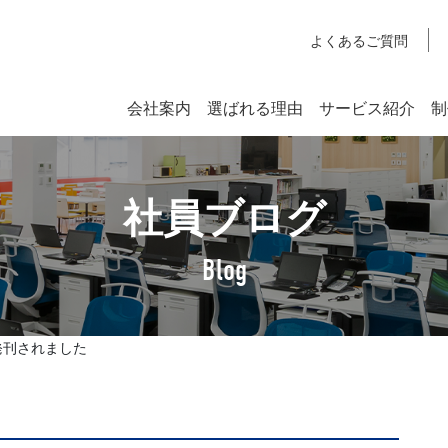
よくあるご質問
会社案内
選ばれる理由
サービス紹介
制
システム開発
社員ブログ
SYSTEM DEVELOPMENT
Webシステム開発
Blog
社長挨拶
企業理念
が発刊されました
アクセスマップ
SDGsへの取り組みについて