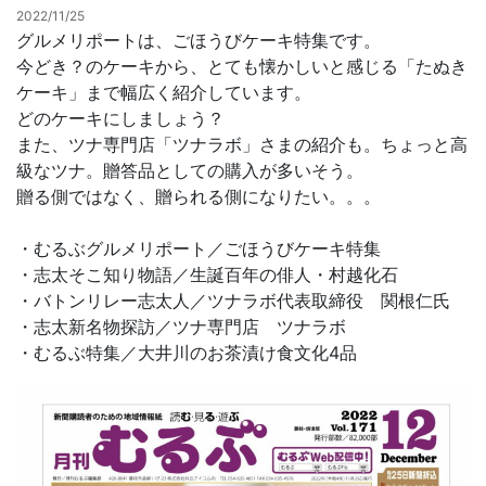
2022/11/25
グルメリポートは、ごほうびケーキ特集です。
お問合せ
今どき？のケーキから、とても懐かしいと感じる「たぬき
ケーキ」まで幅広く紹介しています。
どのケーキにしましょう？
また、ツナ専門店「ツナラボ」さまの紹介も。ちょっと高
級なツナ。贈答品としての購入が多いそう。
贈る側ではなく、贈られる側になりたい。。。
・むるぶグルメリポート／ごほうびケーキ特集
・志太そこ知り物語／生誕百年の俳人・村越化石
・バトンリレー志太人／ツナラボ代表取締役 関根仁氏
・志太新名物探訪／ツナ専門店 ツナラボ
・むるぶ特集／大井川のお茶漬け食文化4品