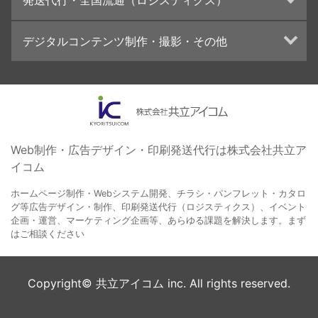
学校・会社案内パンフレット制作・印刷
ブランディング戦略
高精細印刷（スブリマ印刷）
イベント運営
在庫管理システム(azkaru)
デジタルコンテンツ制作・撮影・その他
社内報
コンテンツ制作
名刺
周年事業
動画制作・映像撮影（ドローン撮影）
一般印刷 （オンデマンド・オフセット）
採用プロモーション
イラスト・キャラクター制作
ユニバーサル・コミュニケーション・デザイン
ロゴデザイン・CI設計
写真撮影
コピー・ライティング
Web制作・広告デザイン・印刷発送代行は株式会社共立ア
イコム
電子ブック制作
自社メディア
ホームページ制作・Webシステム開発、チラシ・パンフレット・カタロ
グ等広告デザイン・制作、印刷発送代行（ロジスティクス）、イベント
企画・運営、マーケティング企画等、あらゆる課題を解決します。まず
はご相談ください
Copyright© 共立アイコム inc. All rights reserved.