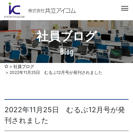
会社案内
会社概要
選ばれる理由
社長挨拶
社員ブログ
企業理念
サービス紹介
沿革
Blog
Web制作・ホームページ制作
認証取得
制作実績
システム開発
社員ブログ
SDGsへの取り組みについて
2022年11月25日 むるぶ12月号が発刊されました
デザイン作成・印刷サービス
アクセスマップ
お客様の声
企画・販売促進
発送代行・全国流通（ロジスティクス）
社員ブログ
2022年11月25日 むるぶ12月号が発
デジタルコンテンツ制作・撮影・その他
刊されました
採用情報