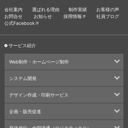
会社案内
選ばれる理由
制作実績
お客様の声
お問合せ
お知らせ
採用情報
社員ブログ
公式Facebook
サービス紹介
Web制作・ホームページ制作
ホームページ制作・運営
システム開発
ランディングページ制作
Web分析・改善・コンサルティング
Webシステム開発
デザイン作成・印刷サービス
インターネット広告代行
UI・UXデザイン設計
チラシ/フライヤーデザインの制作・印刷
企画・販売促進
カタログデザインの制作・印刷
冊子/パンフレットのデザイン制作・印刷
トータルプロモーション
発送代行・全国流通（ロジスティクス）