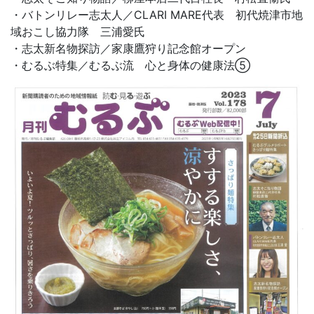
・バトンリレー志太人／CLARI MARE代表 初代焼津市地
域おこし協力隊 三浦愛氏
・志太新名物探訪／家康鷹狩り記念館オープン
・むるぶ特集／むるぶ流 心と身体の健康法➄