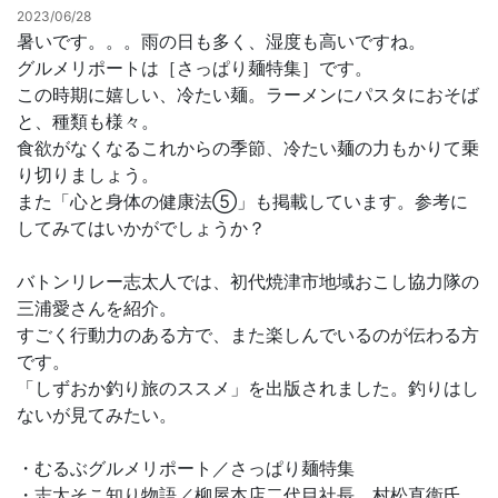
2023/06/28
暑いです。。。雨の日も多く、湿度も高いですね。
お問合せ
グルメリポートは［さっぱり麺特集］です。
この時期に嬉しい、冷たい麺。ラーメンにパスタにおそば
と、種類も様々。
食欲がなくなるこれからの季節、冷たい麺の力もかりて乗
り切りましょう。
また「心と身体の健康法➄」も掲載しています。参考に
してみてはいかがでしょうか？
バトンリレー志太人では、初代焼津市地域おこし協力隊の
三浦愛さんを紹介。
すごく行動力のある方で、また楽しんでいるのが伝わる方
です。
「しずおか釣り旅のススメ」を出版されました。釣りはし
ないが見てみたい。
・むるぶグルメリポート／さっぱり麺特集
・志太そこ知り物語／柳屋本店二代目社長 村松直衞氏