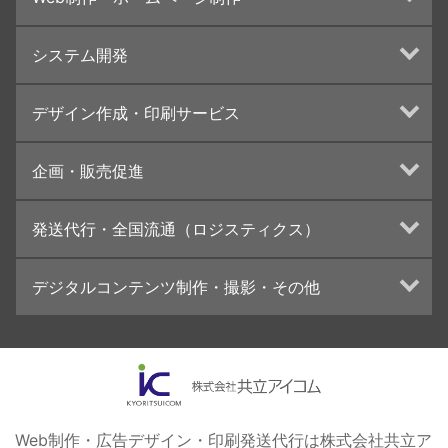
ホームページ制作・運営
システム開発
ランディングページ制作
Web分析・改善・コンサルティング
Webシステム開発
デザイン作成・印刷サービス
インターネット広告代行
UI・UXデザイン設計
チラシ/フライヤーデザインの制作・印刷
企画・販売促進
カタログデザインの制作・印刷
冊子/パンフレットのデザイン制作・印刷
トータルプロモーション
発送代行・全国流通（ロジスティクス）
学校・会社案内パンフレット制作・印刷
ブランディング戦略
高精細印刷（スブリマ印刷）
イベント運営
在庫管理システム(azkaru)
デジタルコンテンツ制作・撮影・その他
社内報
コンテンツ制作
名刺
周年事業
動画制作・映像撮影（ドローン撮影）
一般印刷 （オンデマンド・オフセット）
採用プロモーション
イラスト・キャラクター制作
ユニバーサル・コミュニケーション・デザイン
ロゴデザイン・CI設計
写真撮影
コピー・ライティング
Web制作・広告デザイン・印刷発送代行は株式会社共立ア