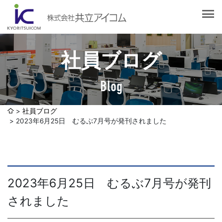
会社案内
会社概要
選ばれる理由
社長挨拶
社員ブログ
企業理念
サービス紹介
沿革
Blog
Web制作・ホームページ制作
認証取得
制作実績
システム開発
社員ブログ
SDGsへの取り組みについて
2023年6月25日 むるぶ7月号が発刊されました
デザイン作成・印刷サービス
アクセスマップ
お客様の声
企画・販売促進
発送代行・全国流通（ロジスティクス）
社員ブログ
2023年6月25日 むるぶ7月号が発刊
デジタルコンテンツ制作・撮影・その他
されました
採用情報