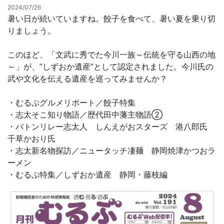
2024/07/26
暑い日が続いていますね。餃子を食べて、暑い夏を乗り切
お問合せ
りましょう。
このほど、「文武に秀でた今川一族～伝統を守る山西の地
～」が、”しずおか遺産”として認定されました。今川氏の
武や文化を伝える遺産を巡ってみませんか？
・むるぶグルメリポート／餃子特集
・志太そこ知り物語／歴代田中藩主物語➁
・バトンリレー志太人 しんえがおスターズ 港八郎氏
千草かおり氏
・志太新名物探訪／ニュータッチ凄麺 静岡焼津かつおラ
ーメン
・むるぶ特集／しずおか遺産 静岡・藤枝編