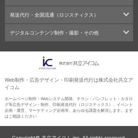
冊子/パンフレットのデザイン制作・印刷
トータルプロモーション
発送代行・全国流通（ロジスティクス）
学校・会社案内パンフレット制作・印刷
ブランディング戦略
高精細印刷（スブリマ印刷）
イベント運営
在庫管理システム(azkaru)
デジタルコンテンツ制作・撮影・その他
社内報
コンテンツ制作
名刺
周年事業
動画制作・映像撮影（ドローン撮影）
一般印刷 （オンデマンド・オフセット）
採用プロモーション
イラスト・キャラクター制作
ユニバーサル・コミュニケーション・デザイン
ロゴデザイン・CI設計
写真撮影
コピー・ライティング
Web制作・広告デザイン・印刷発送代行は株式会社共立ア
イコム
電子ブック制作
自社メディア
ホームページ制作・Webシステム開発、チラシ・パンフレット・カタロ
グ等広告デザイン・制作、印刷発送代行（ロジスティクス）、イベント
企画・運営、マーケティング企画等、あらゆる課題を解決します。まず
はご相談ください
Copyright© 共立アイコム inc. All rights reserved.