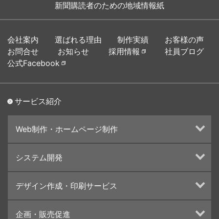
新聞購読者のための地域情報紙
会社案内
選ばれる理由
制作実績
お客様の声
お問合せ
お知らせ
採用情報
社員ブログ
公式Facebook
サービス紹介
Web制作・ホームページ制作
ホームページ制作・運営
システム開発
ランディングページ制作
Web分析・改善・コンサルティング
Webシステム開発
デザイン作成・印刷サービス
インターネット広告代行
UI・UXデザイン設計
チラシ/フライヤーデザインの制作・印刷
企画・販売促進
カタログデザインの制作・印刷