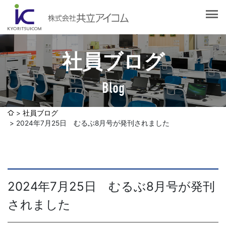
会社案内
会社概要
選ばれる理由
社長挨拶
社員ブログ
企業理念
サービス紹介
沿革
Blog
Web制作・ホームページ制作
認証取得
制作実績
システム開発
社員ブログ
SDGsへの取り組みについて
2024年7月25日 むるぶ8月号が発刊されました
デザイン作成・印刷サービス
アクセスマップ
お客様の声
企画・販売促進
発送代行・全国流通（ロジスティクス）
社員ブログ
2024年7月25日 むるぶ8月号が発刊
デジタルコンテンツ制作・撮影・その他
されました
採用情報