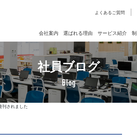
よくあるご質問
会社案内
選ばれる理由
サービス紹介
制
システム開発
社員ブログ
SYSTEM DEVELOPMENT
Webシステム開発
Blog
社長挨拶
企業理念
が発刊されました
アクセスマップ
SDGsへの取り組みについて