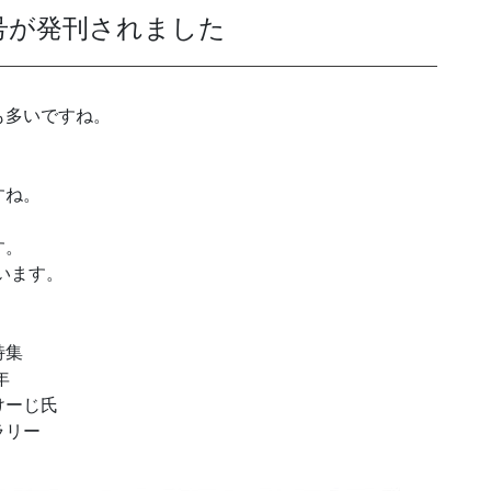
月号が発刊されました
発送代行・全国流通
も多いですね。
SHIPPING / DISTRIBUTION
在庫管理システム(azkaru)
すね。
人情報・特定個人情報保護方針
個人情報の取扱いについ
す。
います。
特集
年
URITY ACTIONの「二つ星」宣言
けーじ氏
ラリー