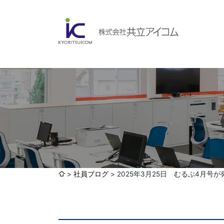
会社案内
ABOUBT US
Web制作・ホームページ制作
WEB
ホームページ制作・運営
ランディングページ制作
Web分析・改善・コンサルティング
会社概要
インターネット広告代行
社員ブログ
2025年3月25日 むるぶ4月号
UI・UXデザイン設計
認証取得