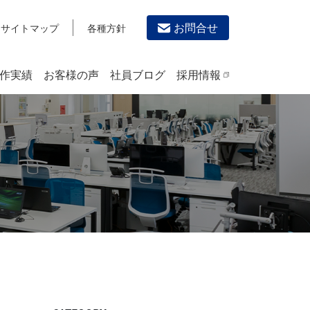
お問合せ
サイトマップ
各種方針
作実績
お客様の声
社員ブログ
採用情報
デザイン作成・印刷サービス
PRINTING
チラシ/フライヤーデザインの制作・印刷
カタログデザインの制作・印刷
冊子/パンフレットのデザイン制作・印刷
沿革
学校・会社案内パンフレット制作・印刷
高精細印刷（スブリマ印刷）
社内報
名刺