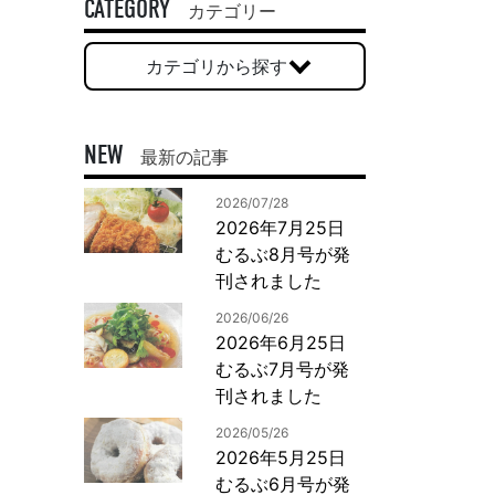
一般印刷 （オンデマンド・オフセット）
CATEGORY
カテゴリー
ユニバーサル・コミュニケーション・デザイン
カテゴリから探す
デジタルコンテンツ制作・撮影
OTHERS
NEW
最新の記事
動画制作・映像撮影（ドローン撮影）
2026/07/28
イラスト・キャラクター制作
2026年7月25日
て
一般事業主行動計画
ロゴデザイン・CI設計
むるぶ8月号が発
写真撮影
刊されました
コピー・ライティング
2026/06/26
電子ブック制作
2026年6月25日
むるぶ7月号が発
自社メディア
刊されました
2026/05/26
2026年5月25日
むるぶ6月号が発