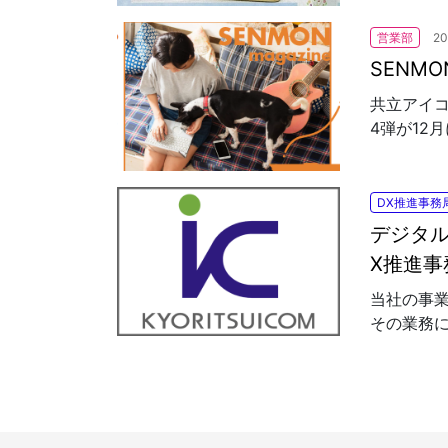
営業部
20
SENMON
共立アイ
4弾が12月
DX推進事務
デジタ
X推進事
当社の事
その業務に