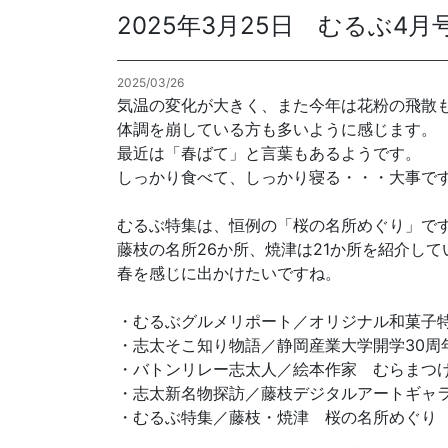
2025年3月25日 むるぶ4
各種方針
2025/03/26
POLICY
企画・販売促進
気温の変化が大きく、また今年は花粉の飛散
PLANNING
体調を崩している方も多いように感じます。
最近は「春ばて」と言葉もあるようです。
トータルプロモーション
しっかり食べて、しっかり寝る・・・大事で
ブランディング戦略
情報セキュリティ基本方針
個
むるぶ特集は、恒例の「桜の名所めぐり」で
イベント運営
藤枝の名所26か所、焼津は21か所を紹介して
コンテンツ制作
春を感じに出かけたいですね。
周年事業
採用プロモーション
・むるぶグルメリポート／オリジナル和菓子
・志太そこ知り物語／静岡産業大学開学30周
中核的労働要求事項に関する方針声明
SEC
・バトンリレー志太人／絵本作家 むらまつ
・志太新名物探訪／藤枝デジタルアートギャ
・むるぶ特集／藤枝・焼津 桜の名所めぐり