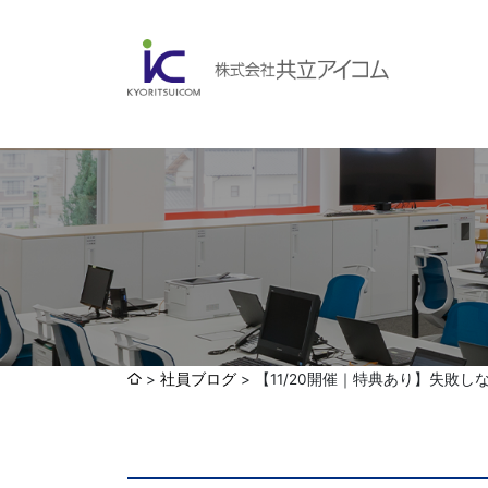
会社案内
ABOUBT US
Web制作・ホームページ制作
WEB
ホームページ制作・運営
ランディングページ制作
Web分析・改善・コンサルティング
会社概要
インターネット広告代行
社員ブログ
【11/20開催｜特典あり】失敗
UI・UXデザイン設計
認証取得