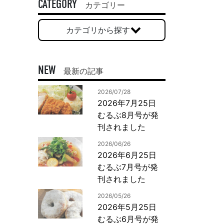
一般印刷 （オンデマンド・オフセット）
CATEGORY
カテゴリー
ユニバーサル・コミュニケーション・デザイン
カテゴリから探す
デジタルコンテンツ制作・撮影
OTHERS
NEW
最新の記事
動画制作・映像撮影（ドローン撮影）
2026/07/28
イラスト・キャラクター制作
2026年7月25日
て
一般事業主行動計画
ロゴデザイン・CI設計
むるぶ8月号が発
写真撮影
刊されました
コピー・ライティング
2026/06/26
電子ブック制作
2026年6月25日
むるぶ7月号が発
自社メディア
刊されました
2026/05/26
2026年5月25日
むるぶ6月号が発