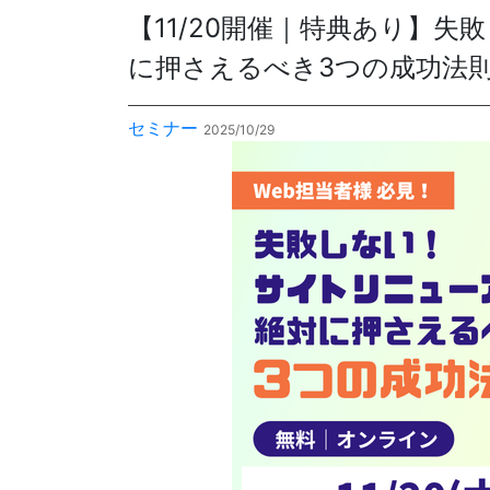
【11/20開催｜特典あり】
に押さえるべき3つの成功法
各種方針
POLICY
企画・販売促進
セミナー
2025/10/29
PLANNING
トータルプロモーション
ブランディング戦略
情報セキュリティ基本方針
個
イベント運営
コンテンツ制作
周年事業
採用プロモーション
中核的労働要求事項に関する方針声明
SEC