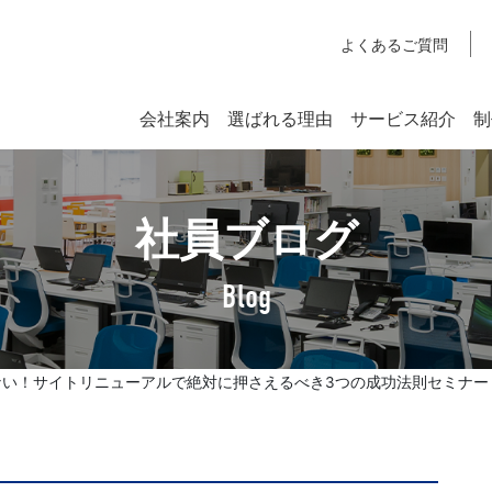
よくあるご質問
会社案内
選ばれる理由
サービス紹介
制
システム開発
社員ブログ
SYSTEM DEVELOPMENT
Webシステム開発
Blog
社長挨拶
企業理念
しない！サイトリニューアルで絶対に押さえるべき3つの成功法則セミナー
アクセスマップ
SDGsへの取り組みについて