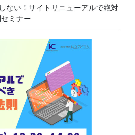
失敗しない！サイトリニューアルで絶対
則セミナー
発送代行・全国流通
SHIPPING / DISTRIBUTION
在庫管理システム(azkaru)
人情報・特定個人情報保護方針
個人情報の取扱いについ
URITY ACTIONの「二つ星」宣言