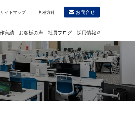
お問合せ
サイトマップ
各種方針
作実績
お客様の声
社員ブログ
採用情報
デザイン作成・印刷サービス
PRINTING
チラシ/フライヤーデザインの制作・印刷
カタログデザインの制作・印刷
冊子/パンフレットのデザイン制作・印刷
沿革
学校・会社案内パンフレット制作・印刷
高精細印刷（スブリマ印刷）
社内報
名刺