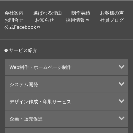
会社案内
選ばれる理由
制作実績
お客様の声
お問合せ
お知らせ
採用情報
社員ブログ
公式Facebook
サービス紹介
Web制作・ホームページ制作
ホームページ制作・運営
システム開発
ランディングページ制作
Web分析・改善・コンサルティング
Webシステム開発
デザイン作成・印刷サービス
インターネット広告代行
UI・UXデザイン設計
チラシ/フライヤーデザインの制作・印刷
企画・販売促進
カタログデザインの制作・印刷
冊子/パンフレットのデザイン制作・印刷
トータルプロモーション