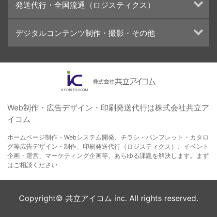
発送代行・全国流通（ロジスティクス）
学校・会社案内パンフレット制作・印刷
ブランディング戦略
高精細印刷（スブリマ印刷）
イベント運営
在庫管理システム(azkaru)
デジタルコンテンツ制作・撮影・その他
社内報
コンテンツ制作
名刺
周年事業
動画制作・映像撮影（ドローン撮影）
一般印刷 （オンデマンド・オフセット）
採用プロモーション
イラスト・キャラクター制作
ユニバーサル・コミュニケーション・デザイン
ロゴデザイン・CI設計
写真撮影
コピー・ライティング
Web制作・広告デザイン・印刷発送代行は株式会社共立ア
イコム
電子ブック制作
自社メディア
ホームページ制作・Webシステム開発、チラシ・パンフレット・カタロ
グ等広告デザイン・制作、印刷発送代行（ロジスティクス）、イベント
企画・運営、マーケティング企画等、あらゆる課題を解決します。まず
はご相談ください
Copyright© 共立アイコム inc. All rights reserved.