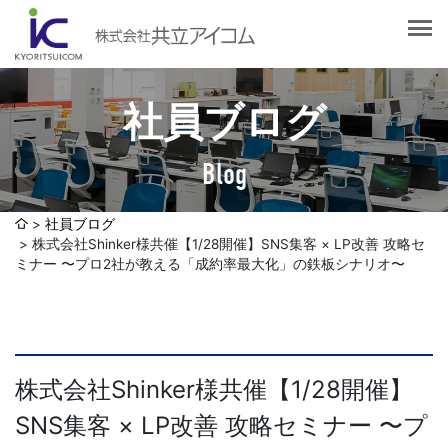
会社案内
会社概要
選ばれる理由
社長挨拶
社員ブログ
企業理念
サービス紹介
沿革
Blog
Web制作・ホームページ制作
認証取得
制作実績
システム開発
社員ブログ
SDGsへの取り組みについて
株式会社Shinker様共催【1/28開催】SNS集客 × LP改善 攻略セ
デザイン作成・印刷サービス
アクセスマップ
ミナー 〜プロ2社が教える「成約率最大化」の鉄板シナリオ〜
お客様の声
企画・販売促進
発送代行・全国流通（ロジスティクス）
社員ブログ
デジタルコンテンツ制作・撮影・その他
株式会社Shinker様共催【1/28開催】
SNS集客 × LP改善 攻略セミナー 〜プ
採用情報