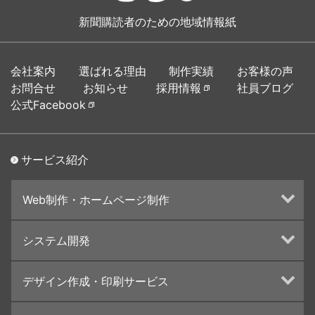
新聞購読者のための地域情報紙
会社案内
選ばれる理由
制作実績
お客様の声
お問合せ
お知らせ
採用情報
社員ブログ
公式Facebook
サービス紹介
Web制作・ホームページ制作
ホームページ制作・運営
システム開発
ランディングページ制作
Web分析・改善・コンサルティング
Webシステム開発
デザイン作成・印刷サービス
インターネット広告代行
UI・UXデザイン設計
チラシ/フライヤーデザインの制作・印刷