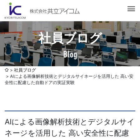
会社案内
会社概要
選ばれる理由
社長挨拶
社員ブログ
企業理念
サービス紹介
沿革
Blog
Web制作・ホームページ制作
認証取得
制作実績
システム開発
社員ブログ
SDGsへの取り組みについて
AIによる画像解析技術とデジタルサイネージを活用した 高い安
デザイン作成・印刷サービス
アクセスマップ
全性に配慮した自動ドアの実証実験
お客様の声
企画・販売促進
発送代行・全国流通（ロジスティクス）
社員ブログ
デジタルコンテンツ制作・撮影・その他
AIによる画像解析技術とデジタルサイ
ネージを活用した 高い安全性に配慮
採用情報