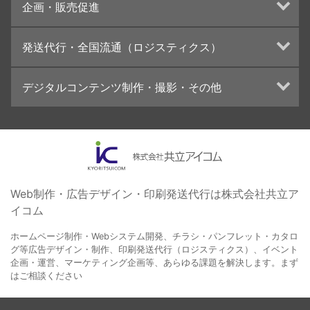
企画・販売促進
カタログデザインの制作・印刷
冊子/パンフレットのデザイン制作・印刷
トータルプロモーション
発送代行・全国流通（ロジスティクス）
学校・会社案内パンフレット制作・印刷
ブランディング戦略
高精細印刷（スブリマ印刷）
イベント運営
在庫管理システム(azkaru)
デジタルコンテンツ制作・撮影・その他
社内報
コンテンツ制作
名刺
周年事業
動画制作・映像撮影（ドローン撮影）
一般印刷 （オンデマンド・オフセット）
採用プロモーション
イラスト・キャラクター制作
ユニバーサル・コミュニケーション・デザイン
ロゴデザイン・CI設計
写真撮影
コピー・ライティング
Web制作・広告デザイン・印刷発送代行は株式会社共立ア
イコム
電子ブック制作
自社メディア
ホームページ制作・Webシステム開発、チラシ・パンフレット・カタロ
グ等広告デザイン・制作、印刷発送代行（ロジスティクス）、イベント
企画・運営、マーケティング企画等、あらゆる課題を解決します。まず
はご相談ください