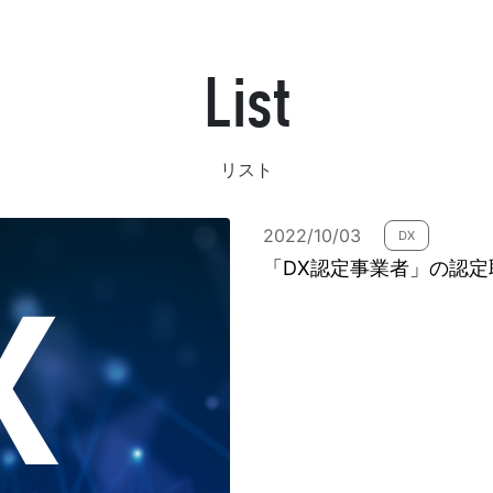
List
発送代行・全国流通
SHIPPING / DISTRIBUTION
リスト
在庫管理システム(azkaru)
2022/10/03
DX
人情報・特定個人情報保護方針
個人情報の取扱いについ
「DX認定事業者」の認定
URITY ACTIONの「二つ星」宣言