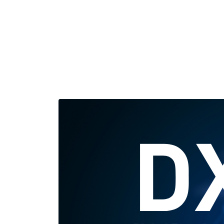
各種方針
POLICY
企画・販売促進
PLANNING
トータルプロモーション
ブランディング戦略
情報セキュリティ基本方針
個
イベント運営
コンテンツ制作
周年事業
採用プロモーション
中核的労働要求事項に関する方針声明
SEC