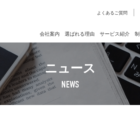
よくあるご質問
会社案内
選ばれる理由
サービス紹介
制
システム開発
ニュース
SYSTEM DEVELOPMENT
Webシステム開発
NEWS
社長挨拶
企業理念
アクセスマップ
SDGsへの取り組みについて