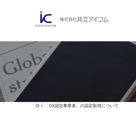
会社案内
ABOUBT US
Web制作・ホームページ制作
WEB
ホームページ制作・運営
ランディングページ制作
Web分析・改善・コンサルティング
会社概要
インターネット広告代行
「DX認定事業者」の認定取得について
UI・UXデザイン設計
認証取得