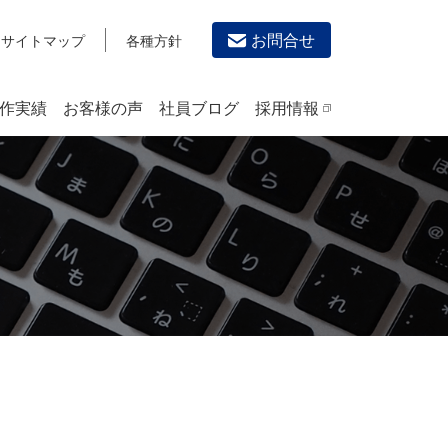
お問合せ
サイトマップ
各種方針
作実績
お客様の声
社員ブログ
採用情報
デザイン作成・印刷サービス
PRINTING
チラシ/フライヤーデザインの制作・印刷
カタログデザインの制作・印刷
冊子/パンフレットのデザイン制作・印刷
沿革
学校・会社案内パンフレット制作・印刷
高精細印刷（スブリマ印刷）
社内報
名刺