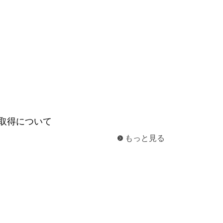
一般印刷 （オンデマンド・オフセット）
ユニバーサル・コミュニケーション・デザイン
デジタルコンテンツ制作・撮影
OTHERS
動画制作・映像撮影（ドローン撮影）
イラスト・キャラクター制作
て
一般事業主行動計画
ロゴデザイン・CI設計
取得について
写真撮影
もっと見る
コピー・ライティング
電子ブック制作
自社メディア