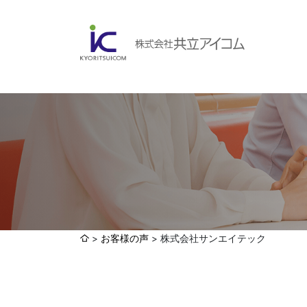
会社案内
ABOUBT US
Web制作・ホームページ制作
WEB
ホームページ制作・運営
ランディングページ制作
Web分析・改善・コンサルティング
会社概要
インターネット広告代行
お客様の声
株式会社サンエイテック
UI・UXデザイン設計
認証取得