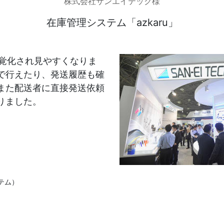
株式会社サンエイテック様
在庫管理システム「azkaru」
発送代行・全国流通
視覚化され見やすくなりま
SHIPPING / DISTRIBUTION
で行えたり、発送履歴も確
在庫管理システム(azkaru)
また配送者に直接発送依頼
りました。
人情報・特定個人情報保護方針
個人情報の取扱いについ
URITY ACTIONの「二つ星」宣言
テム）