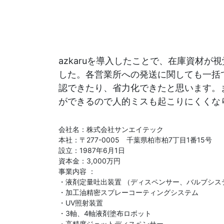
各種方針
POLICY
企画・販売促進
azkaruを導入したことで、在庫資材が
PLANNING
した。各営業所への発送に関しても一括
トータルプロモーション
認できたり、省力化できたと思います。
ブランディング戦略
ができるので人的ミスも起こりにくくな
情報セキュリティ基本方針
個
イベント運営
コンテンツ制作
会社名：株式会社サンエイテック
本社：〒277-0005 千葉県柏市柏7丁目1番15号
周年事業
設立：1987年6月1日
採用プロモーション
資本金：3,000万円
事業内容 ：
中核的労働要求事項に関する方針声明
SEC
・液剤定量吐出装置 （ディスペンサー、バルブシス
・加工油精密スプレーコーティングシステム
・UV照射装置
・3軸、4軸液剤塗布ロボット
・高精度ジェットディスペンサー