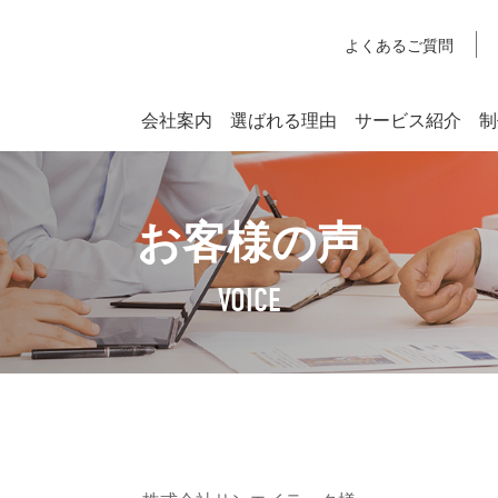
よくあるご質問
会社案内
選ばれる理由
サービス紹介
制
システム開発
お客様の声
SYSTEM DEVELOPMENT
Webシステム開発
VOICE
社長挨拶
企業理念
アクセスマップ
SDGsへの取り組みについて