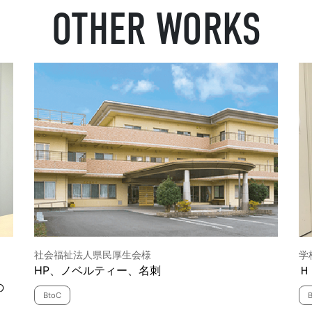
OTHER WORKS
社会福祉法人県民厚生会様
学
。
HP、ノベルティー、名刺
Ｈ
の
BtoC