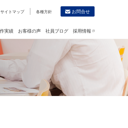
お問合せ
サイトマップ
各種方針
作実績
お客様の声
社員ブログ
採用情報
デザイン作成・印刷サービス
PRINTING
チラシ/フライヤーデザインの制作・印刷
カタログデザインの制作・印刷
冊子/パンフレットのデザイン制作・印刷
沿革
学校・会社案内パンフレット制作・印刷
高精細印刷（スブリマ印刷）
社内報
名刺