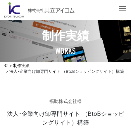
会社案内
会社概要
選ばれる理由
社長挨拶
制作実績
企業理念
サービス紹介
沿革
WORKS
Web制作・ホームページ制作
認証取得
制作実績
システム開発
制作実績
SDGsへの取り組みについて
法人･企業向け卸専門サイト （BtoBショッピングサイト）構築
デザイン作成・印刷サービス
アクセスマップ
お客様の声
企画・販売促進
発送代行・全国流通（ロジスティクス）
福助株式会社様
社員ブログ
デジタルコンテンツ制作・撮影・その他
法人･企業向け卸専門サイト （BtoBショッピ
ングサイト）構築
採用情報