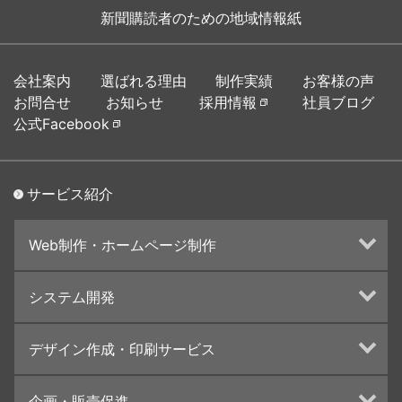
新聞購読者のための地域情報紙
会社案内
選ばれる理由
制作実績
お客様の声
お問合せ
お知らせ
採用情報
社員ブログ
公式Facebook
サービス紹介
Web制作・ホームページ制作
ホームページ制作・運営
システム開発
ランディングページ制作
Web分析・改善・コンサルティング
Webシステム開発
デザイン作成・印刷サービス
インターネット広告代行
UI・UXデザイン設計
チラシ/フライヤーデザインの制作・印刷
企画・販売促進