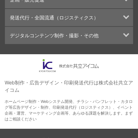
カタログデザインの制作・印刷
冊子/パンフレットのデザイン制作・印刷
トータルプロモーション
発送代行・全国流通（ロジスティクス）
学校・会社案内パンフレット制作・印刷
ブランディング戦略
高精細印刷（スブリマ印刷）
イベント運営
在庫管理システム(azkaru)
デジタルコンテンツ制作・撮影・その他
社内報
コンテンツ制作
名刺
周年事業
動画制作・映像撮影（ドローン撮影）
一般印刷 （オンデマンド・オフセット）
採用プロモーション
イラスト・キャラクター制作
ユニバーサル・コミュニケーション・デザイン
ロゴデザイン・CI設計
写真撮影
コピー・ライティング
Web制作・広告デザイン・印刷発送代行は株式会社共立ア
イコム
電子ブック制作
自社メディア
ホームページ制作・Webシステム開発、チラシ・パンフレット・カタロ
グ等広告デザイン・制作、印刷発送代行（ロジスティクス）、イベント
企画・運営、マーケティング企画等、あらゆる課題を解決します。まず
はご相談ください