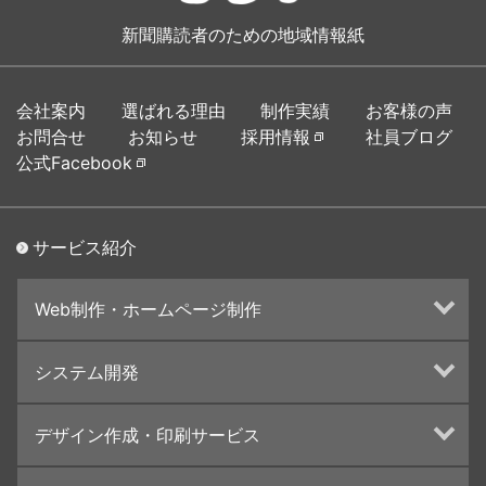
新聞購読者のための地域情報紙
会社案内
選ばれる理由
制作実績
お客様の声
お問合せ
お知らせ
採用情報
社員ブログ
公式Facebook
サービス紹介
Web制作・ホームページ制作
ホームページ制作・運営
システム開発
ランディングページ制作
Web分析・改善・コンサルティング
Webシステム開発
デザイン作成・印刷サービス
インターネット広告代行
UI・UXデザイン設計
チラシ/フライヤーデザインの制作・印刷