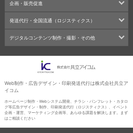
企画・販売促進
カタログデザインの制作・印刷
冊子/パンフレットのデザイン制作・印刷
トータルプロモーション
発送代行・全国流通（ロジスティクス）
学校・会社案内パンフレット制作・印刷
ブランディング戦略
高精細印刷（スブリマ印刷）
イベント運営
在庫管理システム(azkaru)
デジタルコンテンツ制作・撮影・その他
社内報
コンテンツ制作
名刺
周年事業
動画制作・映像撮影（ドローン撮影）
一般印刷 （オンデマンド・オフセット）
採用プロモーション
イラスト・キャラクター制作
ユニバーサル・コミュニケーション・デザイン
ロゴデザイン・CI設計
写真撮影
コピー・ライティング
Web制作・広告デザイン・印刷発送代行は株式会社共立ア
イコム
電子ブック制作
自社メディア
ホームページ制作・Webシステム開発、チラシ・パンフレット・カタロ
グ等広告デザイン・制作、印刷発送代行（ロジスティクス）、イベント
企画・運営、マーケティング企画等、あらゆる課題を解決します。まず
はご相談ください