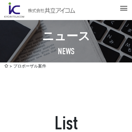
会社案内
会社概要
選ばれる理由
社長挨拶
ニュース
企業理念
サービス紹介
沿革
NEWS
Web制作・ホームページ制作
認証取得
制作実績
システム開発
プロポーザル案件
SDGsへの取り組みについて
デザイン作成・印刷サービス
アクセスマップ
お客様の声
企画・販売促進
発送代行・全国流通（ロジスティクス）
社員ブログ
デジタルコンテンツ制作・撮影・その他
List
採用情報