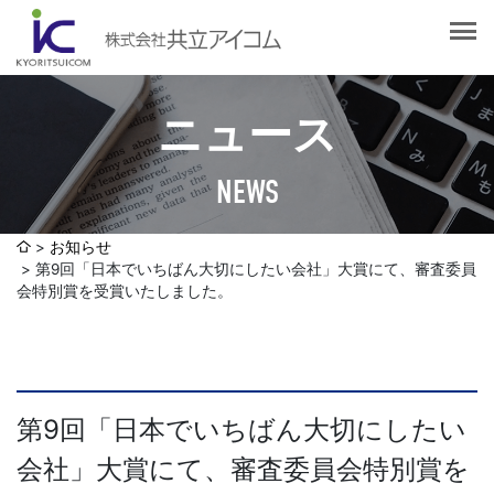
会社案内
会社概要
選ばれる理由
社長挨拶
ニュース
企業理念
サービス紹介
沿革
NEWS
Web制作・ホームページ制作
認証取得
制作実績
システム開発
お知らせ
SDGsへの取り組みについて
第9回「日本でいちばん大切にしたい会社」大賞にて、審査委員
デザイン作成・印刷サービス
アクセスマップ
会特別賞を受賞いたしました。
お客様の声
企画・販売促進
発送代行・全国流通（ロジスティクス）
社員ブログ
デジタルコンテンツ制作・撮影・その他
第9回「日本でいちばん大切にしたい
会社」大賞にて、審査委員会特別賞を
採用情報