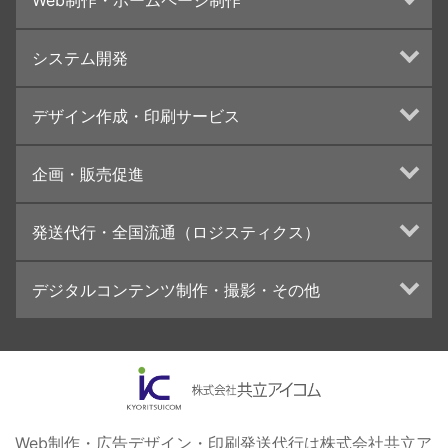
Web制作・ホームページ制作
ホームページ制作・運営
システム開発
ランディングページ制作
Web分析・改善・コンサルティング
Webシステム開発
デザイン作成・印刷サービス
インターネット広告代行
UI・UXデザイン設計
チラシ/フライヤーデザインの制作・印刷
企画・販売促進
カタログデザインの制作・印刷
冊子/パンフレットのデザイン制作・印刷
トータルプロモーション
発送代行・全国流通（ロジスティクス）
学校・会社案内パンフレット制作・印刷
ブランディング戦略
高精細印刷（スブリマ印刷）
イベント運営
在庫管理システム(azkaru)
デジタルコンテンツ制作・撮影・その他
社内報
コンテンツ制作
名刺
周年事業
動画制作・映像撮影（ドローン撮影）
一般印刷 （オンデマンド・オフセット）
採用プロモーション
イラスト・キャラクター制作
ユニバーサル・コミュニケーション・デザイン
ロゴデザイン・CI設計
写真撮影
コピー・ライティング
Web制作・広告デザイン・印刷発送代行は株式会社共立ア