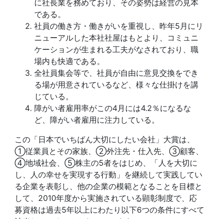
に社長業を務めており、その姿勢は経営の見本
である。
社員の働き方・働きがいを重視し、昨年5月にリ
ニューアルした本社社屋はもとより、コミュニ
ケーションが生まれる工夫がなされており、職
場内も快適である。
全社員集会等で、社員が自由に意見交換をでき
る場が用意されているなど、様々な仕掛けを講
じている。
障がい者雇用率がこの4月には4.2％になるな
ど、障がい者雇用に注力している。
この「日本でいちばん大切にしたい会社」大賞は、
①従業員とその家族、②外注先・仕入先、③顧客、
④地域社会、⑤株主の5者をはじめ、「人を大切に
し、人の幸せを実現する行動」を継続して実践してい
る企業を表彰し、他の企業の模範となることを目標と
して、2010年度から実施されている顕彰制度で、応
募資格は過去5年以上にわたり以下6つの条件にすべて