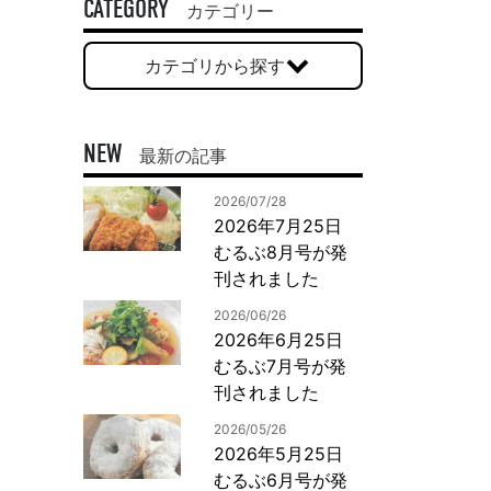
一般印刷 （オンデマンド・オフセット）
CATEGORY
カテゴリー
ユニバーサル・コミュニケーション・デザイン
カテゴリから探す
デジタルコンテンツ制作・撮影
OTHERS
NEW
最新の記事
動画制作・映像撮影（ドローン撮影）
2026/07/28
イラスト・キャラクター制作
2026年7月25日
て
一般事業主行動計画
ロゴデザイン・CI設計
むるぶ8月号が発
写真撮影
刊されました
コピー・ライティング
2026/06/26
電子ブック制作
2026年6月25日
むるぶ7月号が発
自社メディア
刊されました
2026/05/26
2026年5月25日
むるぶ6月号が発