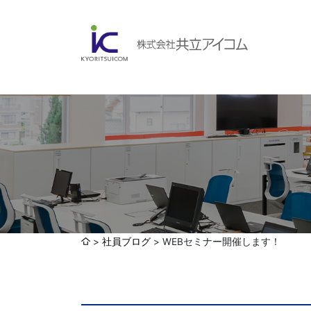
会社案内
ABOUBT US
Web制作・ホームページ制作
WEB
ホームページ制作・運営
ランディングページ制作
Web分析・改善・コンサルティング
会社概要
インターネット広告代行
社員ブログ
WEBセミナー開催します！
UI・UXデザイン設計
認証取得