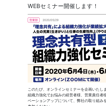
WEBセミナー開催します！
各種方針
営業部
2020/05/29
POLICY
企画・販売促進
PLANNING
トータルプロモーション
ブランディング戦略
情報セキュリティ基本方針
個
イベント運営
コンテンツ制作
周年事業
採用プロモーション
中核的労働要求事項に関する方針声明
SEC
このたび、オンラインセミナーを企画いたし
組織力強化でお悩みの経営者様、営業責任者様
ベーションアップについて、弊社の取り組み