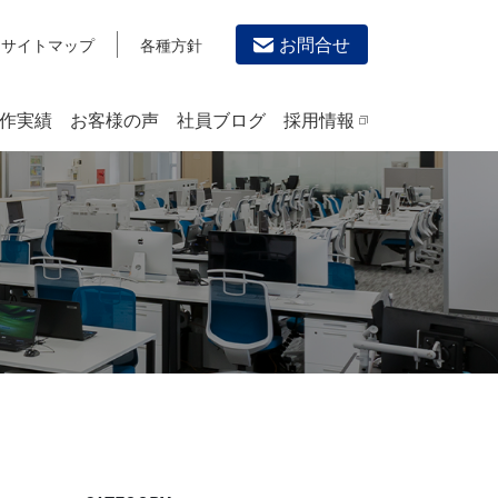
お問合せ
サイトマップ
各種方針
作実績
お客様の声
社員ブログ
採用情報
デザイン作成・印刷サービス
PRINTING
チラシ/フライヤーデザインの制作・印刷
カタログデザインの制作・印刷
冊子/パンフレットのデザイン制作・印刷
沿革
学校・会社案内パンフレット制作・印刷
高精細印刷（スブリマ印刷）
社内報
名刺