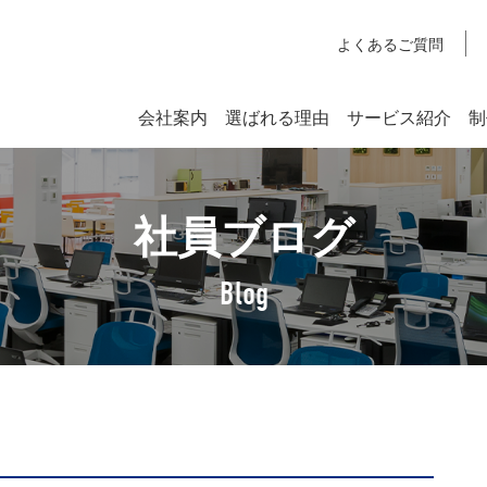
よくあるご質問
会社案内
選ばれる理由
サービス紹介
制
システム開発
社員ブログ
SYSTEM DEVELOPMENT
Webシステム開発
Blog
社長挨拶
企業理念
アクセスマップ
SDGsへの取り組みについて