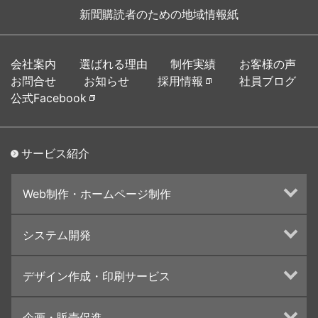
新聞購読者のための地域情報紙
会社案内
選ばれる理由
制作実績
お客様の声
お問合せ
お知らせ
採用情報
社員ブログ
公式Facebook
サービス紹介
Web制作・ホームページ制作
ホームページ制作・運営
システム開発
ランディングページ制作
Web分析・改善・コンサルティング
Webシステム開発
デザイン作成・印刷サービス
インターネット広告代行
UI・UXデザイン設計
チラシ/フライヤーデザインの制作・印刷
企画・販売促進