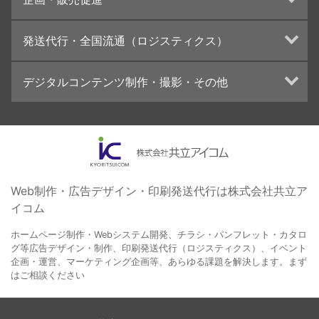
カタログデザインの制作・印刷
冊子/パンフレットのデザイン制作・印刷
トータルプロモーション
発送代行・全国流通（ロジスティクス）
学校・会社案内パンフレット制作・印刷
ブランディング戦略
高精細印刷（スブリマ印刷）
イベント運営
在庫管理システム(azkaru)
デジタルコンテンツ制作・撮影・その他
社内報
コンテンツ制作
名刺
周年事業
動画制作・映像撮影（ドローン撮影）
一般印刷 （オンデマンド・オフセット）
採用プロモーション
イラスト・キャラクター制作
ユニバーサル・コミュニケーション・デザイン
ロゴデザイン・CI設計
写真撮影
コピー・ライティング
Web制作・広告デザイン・印刷発送代行は株式会社共立ア
イコム
電子ブック制作
自社メディア
ホームページ制作・Webシステム開発、チラシ・パンフレット・カタロ
グ等広告デザイン・制作、印刷発送代行（ロジスティクス）、イベント
企画・運営、マーケティング企画等、あらゆる課題を解決します。まず
はご相談ください