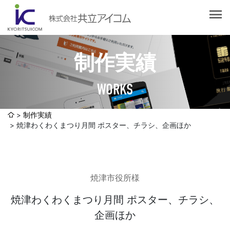
会社案内
会社概要
選ばれる理由
社長挨拶
制作実績
企業理念
サービス紹介
沿革
WORKS
Web制作・ホームページ制作
認証取得
制作実績
システム開発
制作実績
SDGsへの取り組みについて
焼津わくわくまつり月間 ポスター、チラシ、企画ほか
デザイン作成・印刷サービス
アクセスマップ
お客様の声
企画・販売促進
発送代行・全国流通（ロジスティクス）
焼津市役所様
社員ブログ
デジタルコンテンツ制作・撮影・その他
焼津わくわくまつり月間 ポスター、チラシ、
企画ほか
採用情報