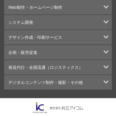
Web制作・ホームページ制作
ホームページ制作・運営
システム開発
ランディングページ制作
Web分析・改善・コンサルティング
Webシステム開発
デザイン作成・印刷サービス
インターネット広告代行
UI・UXデザイン設計
チラシ/フライヤーデザインの制作・印刷
企画・販売促進
カタログデザインの制作・印刷
冊子/パンフレットのデザイン制作・印刷
トータルプロモーション
発送代行・全国流通（ロジスティクス）
学校・会社案内パンフレット制作・印刷
ブランディング戦略
高精細印刷（スブリマ印刷）
イベント運営
在庫管理システム(azkaru)
デジタルコンテンツ制作・撮影・その他
社内報
コンテンツ制作
名刺
周年事業
動画制作・映像撮影（ドローン撮影）
一般印刷 （オンデマンド・オフセット）
採用プロモーション
イラスト・キャラクター制作
ユニバーサル・コミュニケーション・デザイン
ロゴデザイン・CI設計
写真撮影