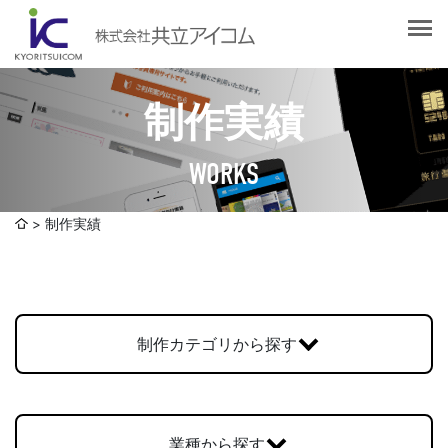
会社案内
会社概要
選ばれる理由
社長挨拶
制作実績
企業理念
サービス紹介
沿革
WORKS
Web制作・ホームページ制作
認証取得
制作実績
システム開発
制作実績
SDGsへの取り組みについて
デザイン作成・印刷サービス
アクセスマップ
お客様の声
企画・販売促進
発送代行・全国流通（ロジスティクス）
制作カテゴリから探す
社員ブログ
デジタルコンテンツ制作・撮影・その他
採用情報
業種から探す