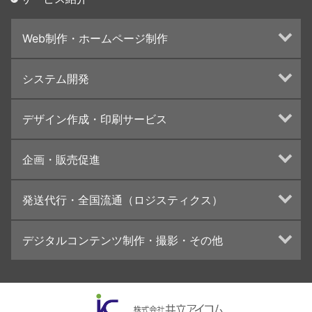
Web制作・ホームページ制作
ホームページ制作・運営
システム開発
ランディングページ制作
Web分析・改善・コンサルティング
Webシステム開発
デザイン作成・印刷サービス
インターネット広告代行
UI・UXデザイン設計
チラシ/フライヤーデザインの制作・印刷
企画・販売促進
カタログデザインの制作・印刷
冊子/パンフレットのデザイン制作・印刷
トータルプロモーション
発送代行・全国流通（ロジスティクス）
学校・会社案内パンフレット制作・印刷
ブランディング戦略
高精細印刷（スブリマ印刷）
イベント運営
在庫管理システム(azkaru)
デジタルコンテンツ制作・撮影・その他
社内報
コンテンツ制作
名刺
周年事業
動画制作・映像撮影（ドローン撮影）
一般印刷 （オンデマンド・オフセット）
採用プロモーション
イラスト・キャラクター制作
ユニバーサル・コミュニケーション・デザイン
ロゴデザイン・CI設計