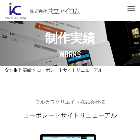
会社案内
会社概要
選ばれる理由
社長挨拶
制作実績
企業理念
サービス紹介
沿革
WORKS
Web制作・ホームページ制作
認証取得
制作実績
システム開発
制作実績
コーポレートサイトリニューアル
SDGsへの取り組みについて
デザイン作成・印刷サービス
アクセスマップ
お客様の声
企画・販売促進
フルカワクリエイト株式会社様
発送代行・全国流通（ロジスティクス）
社員ブログ
デジタルコンテンツ制作・撮影・その他
コーポレートサイトリニューアル
採用情報