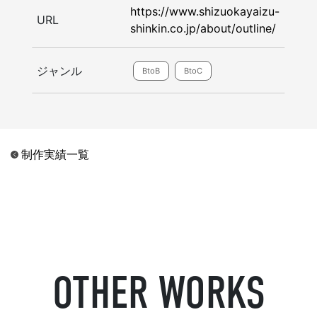
https://www.shizuokayaizu-
URL
shinkin.co.jp/about/outline/
ジャンル
BtoB
BtoC
制作実績一覧
OTHER WORKS