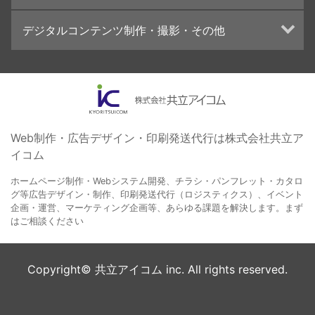
高精細印刷（スブリマ印刷）
イベント運営
在庫管理システム(azkaru)
デジタルコンテンツ制作・撮影・その他
社内報
コンテンツ制作
名刺
周年事業
動画制作・映像撮影（ドローン撮影）
一般印刷 （オンデマンド・オフセット）
採用プロモーション
イラスト・キャラクター制作
ユニバーサル・コミュニケーション・デザイン
ロゴデザイン・CI設計
写真撮影
コピー・ライティング
Web制作・広告デザイン・印刷発送代行は株式会社共立ア
イコム
電子ブック制作
自社メディア
ホームページ制作・Webシステム開発、チラシ・パンフレット・カタロ
グ等広告デザイン・制作、印刷発送代行（ロジスティクス）、イベント
企画・運営、マーケティング企画等、あらゆる課題を解決します。まず
はご相談ください
Copyright© 共立アイコム inc. All rights reserved.