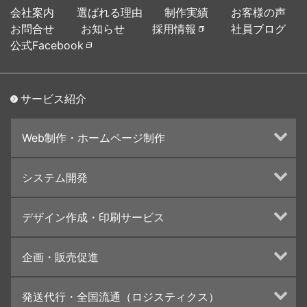
会社案内
選ばれる理由
制作実績
お客様の声
お問合せ
お知らせ
採用情報
社員ブログ
公式Facebook
サービス紹介
Web制作・ホームページ制作
ホームページ制作・運営
システム開発
ランディングページ制作
Web分析・改善・コンサルティング
Webシステム開発
デザイン作成・印刷サービス
インターネット広告代行
UI・UXデザイン設計
チラシ/フライヤーデザインの制作・印刷
企画・販売促進
カタログデザインの制作・印刷
冊子/パンフレットのデザイン制作・印刷
トータルプロモーション
発送代行・全国流通（ロジスティクス）
学校・会社案内パンフレット制作・印刷
ブランディング戦略