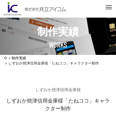
会社案内
会社概要
選ばれる理由
社長挨拶
制作実績
企業理念
サービス紹介
沿革
WORKS
Web制作・ホームページ制作
認証取得
制作実績
システム開発
制作実績
SDGsへの取り組みについて
しずおか焼津信用金庫様「たねココ」キャラクター制作
デザイン作成・印刷サービス
アクセスマップ
お客様の声
企画・販売促進
発送代行・全国流通（ロジスティクス）
しずおか焼津信用金庫様
社員ブログ
デジタルコンテンツ制作・撮影・その他
しずおか焼津信用金庫様「たねココ」キャラ
クター制作
採用情報