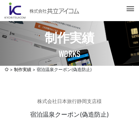
会社案内
会社概要
選ばれる理由
社長挨拶
制作実績
企業理念
サービス紹介
沿革
WORKS
Web制作・ホームページ制作
認証取得
制作実績
システム開発
制作実績
宿泊温泉クーポン(偽造防止)
SDGsへの取り組みについて
デザイン作成・印刷サービス
アクセスマップ
お客様の声
企画・販売促進
株式会社日本旅行静岡支店様
発送代行・全国流通（ロジスティクス）
社員ブログ
デジタルコンテンツ制作・撮影・その他
宿泊温泉クーポン(偽造防止)
採用情報