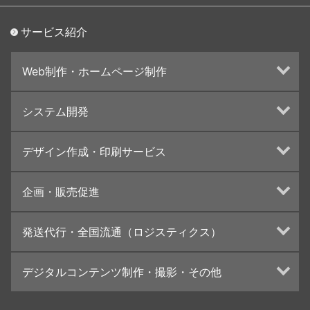
サービス紹介
Web制作・ホームページ制作
ホームページ制作・運営
システム開発
ランディングページ制作
Web分析・改善・コンサルティング
Webシステム開発
デザイン作成・印刷サービス
インターネット広告代行
UI・UXデザイン設計
チラシ/フライヤーデザインの制作・印刷
企画・販売促進
カタログデザインの制作・印刷
冊子/パンフレットのデザイン制作・印刷
トータルプロモーション
発送代行・全国流通（ロジスティクス）
学校・会社案内パンフレット制作・印刷
ブランディング戦略
高精細印刷（スブリマ印刷）
イベント運営
在庫管理システム(azkaru)
デジタルコンテンツ制作・撮影・その他
社内報
コンテンツ制作
名刺
周年事業
動画制作・映像撮影（ドローン撮影）