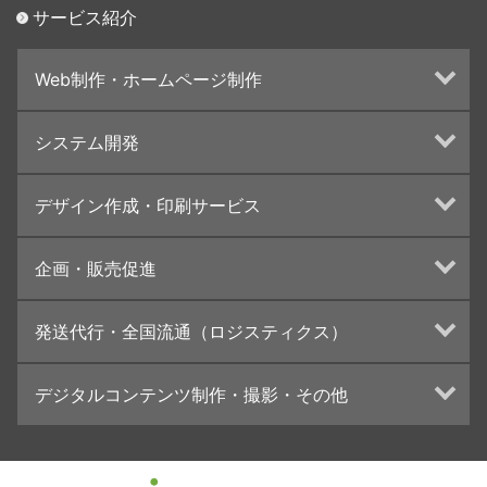
サービス紹介
Web制作・ホームページ制作
ホームページ制作・運営
システム開発
ランディングページ制作
Web分析・改善・コンサルティング
Webシステム開発
デザイン作成・印刷サービス
インターネット広告代行
UI・UXデザイン設計
チラシ/フライヤーデザインの制作・印刷
企画・販売促進
カタログデザインの制作・印刷
冊子/パンフレットのデザイン制作・印刷
トータルプロモーション
発送代行・全国流通（ロジスティクス）
学校・会社案内パンフレット制作・印刷
ブランディング戦略
高精細印刷（スブリマ印刷）
イベント運営
在庫管理システム(azkaru)
デジタルコンテンツ制作・撮影・その他
社内報
コンテンツ制作
名刺
周年事業
動画制作・映像撮影（ドローン撮影）
一般印刷 （オンデマンド・オフセット）
採用プロモーション
イラスト・キャラクター制作