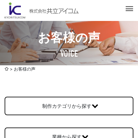
会社案内
会社概要
選ばれる理由
社長挨拶
お客様の声
企業理念
サービス紹介
沿革
VOICE
Web制作・ホームページ制作
認証取得
制作実績
システム開発
お客様の声
SDGsへの取り組みについて
デザイン作成・印刷サービス
アクセスマップ
お客様の声
企画・販売促進
発送代行・全国流通（ロジスティクス）
制作カテゴリから探す
社員ブログ
デジタルコンテンツ制作・撮影・その他
採用情報
業種から探す