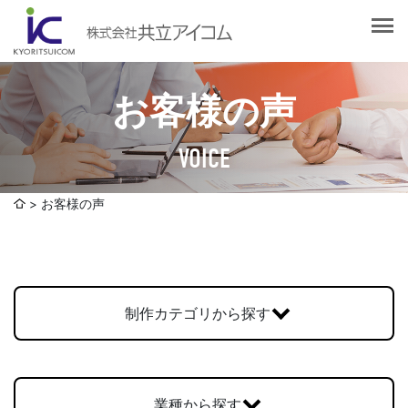
会社案内
会社概要
選ばれる理由
社長挨拶
お客様の声
企業理念
サービス紹介
沿革
VOICE
Web制作・ホームページ制作
認証取得
制作実績
システム開発
お客様の声
SDGsへの取り組みについて
デザイン作成・印刷サービス
アクセスマップ
お客様の声
企画・販売促進
発送代行・全国流通（ロジスティクス）
制作カテゴリから探す
社員ブログ
デジタルコンテンツ制作・撮影・その他
採用情報
業種から探す