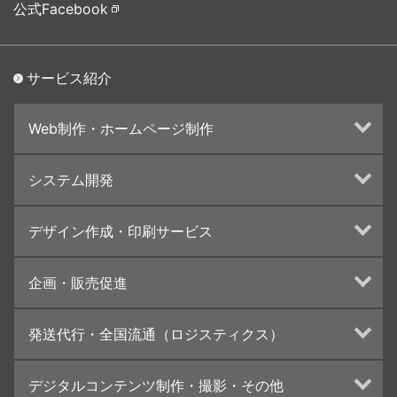
公式Facebook
サービス紹介
Web制作・ホームページ制作
ホームページ制作・運営
システム開発
ランディングページ制作
Web分析・改善・コンサルティング
Webシステム開発
デザイン作成・印刷サービス
インターネット広告代行
UI・UXデザイン設計
チラシ/フライヤーデザインの制作・印刷
企画・販売促進
カタログデザインの制作・印刷
冊子/パンフレットのデザイン制作・印刷
トータルプロモーション
発送代行・全国流通（ロジスティクス）
学校・会社案内パンフレット制作・印刷
ブランディング戦略
高精細印刷（スブリマ印刷）
イベント運営
在庫管理システム(azkaru)
デジタルコンテンツ制作・撮影・その他
社内報
コンテンツ制作